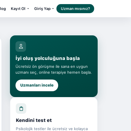
log
Kayıt Ol
Giriş Yap
Uzman mısınız?
İyi oluş yolculuğuna başla
Ücretsiz ön görüşme ile sana en uygun
uzmanı seç, online terapiye hemen başla.
Uzmanları incele
Kendini test et
Psikolojik testler ile ücretsiz ve kolayca