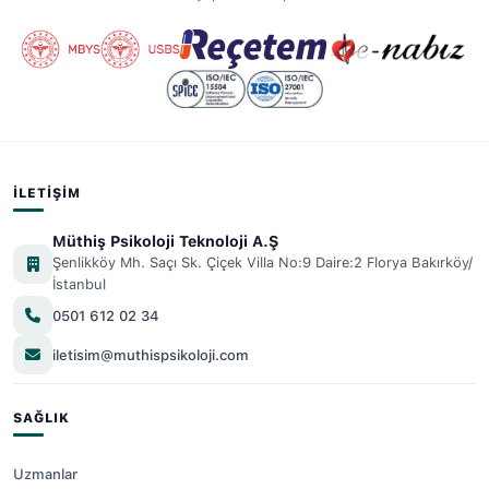
İLETIŞIM
Müthiş Psikoloji Teknoloji A.Ş
Şenlikköy Mh. Saçı Sk. Çiçek Villa No:9 Daire:2 Florya Bakırköy/
İstanbul
0501 612 02 34
iletisim@muthispsikoloji.com
SAĞLIK
Uzmanlar