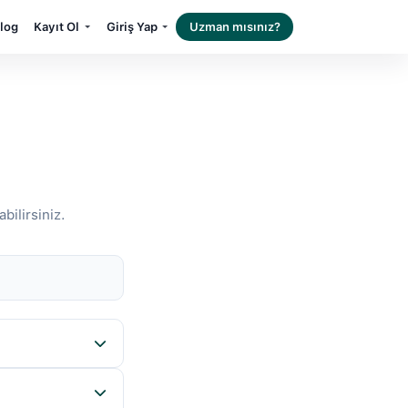
log
Kayıt Ol
Giriş Yap
Uzman mısınız?
bilirsiniz.