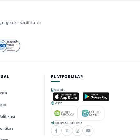
in gerekli sertifika ve
MSAL
PLATFORMLAR
MOBIL
ızda
WEB
aşın
Politikası
SOSYAL MEDYA
litikası