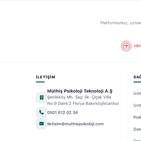
Platformumuz, uzmanlar
İLETIŞIM
SA
Müthiş Psikoloji Teknoloji A.Ş
Uzm
Şenlikköy Mh. Saçı Sk. Çiçek Villa
No:9 Daire:2 Florya Bakırköy/İstanbul
Uzm
0501 612 02 34
Psik
iletisim@muthispsikoloji.com
Dan