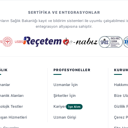
SERTIFIKA VE ENTEGRASYONLAR
ın Sağlık Bakanlığı kayıt ve bildirim sistemleri ile uyumlu çalışabilmesi iç
entegrasyon altyapısına sahiptir.
ĞLIK
PROFESYONELLER
KURU
anlar
Uzmanlar İçin
Hakkım
anlık Alanları
Şirketler İçin
Bize Ul
olojik Testler
Kariyer
Gizlilik 
İşe Alım
ışan Hizmetleri
Uzman Girişi
Çerez Po