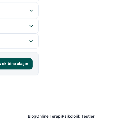
 ekibine ulaşın
Blog
Online Terapi
Psikolojik Testler