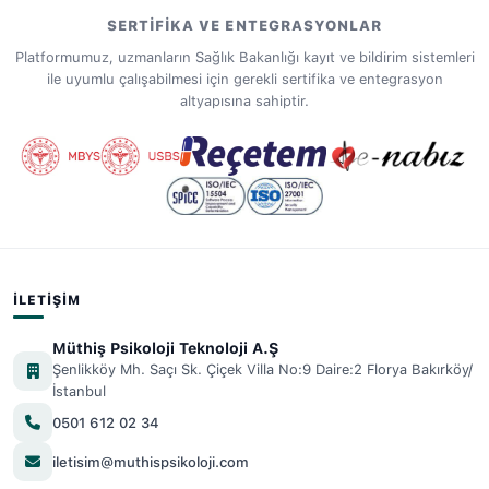
SERTIFIKA VE ENTEGRASYONLAR
Platformumuz, uzmanların Sağlık Bakanlığı kayıt ve bildirim sistemleri
ile uyumlu çalışabilmesi için gerekli sertifika ve entegrasyon
altyapısına sahiptir.
İLETIŞIM
Müthiş Psikoloji Teknoloji A.Ş
Şenlikköy Mh. Saçı Sk. Çiçek Villa No:9 Daire:2 Florya Bakırköy/
İstanbul
0501 612 02 34
iletisim@muthispsikoloji.com