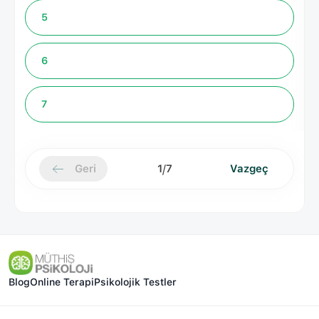
5
6
7
/
Geri
1
7
Vazgeç
Blog
Online Terapi
Psikolojik Testler