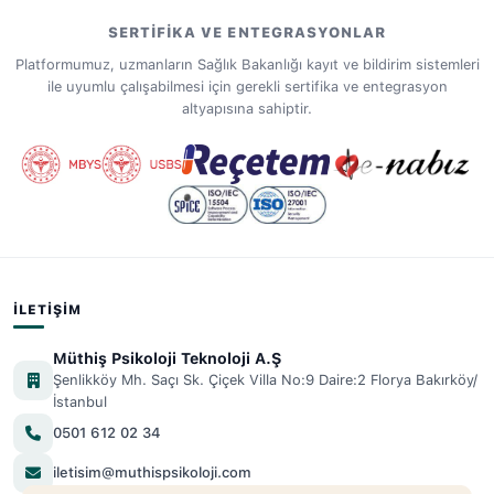
SERTIFIKA VE ENTEGRASYONLAR
Platformumuz, uzmanların Sağlık Bakanlığı kayıt ve bildirim sistemleri
ile uyumlu çalışabilmesi için gerekli sertifika ve entegrasyon
altyapısına sahiptir.
İLETIŞIM
Müthiş Psikoloji Teknoloji A.Ş
Şenlikköy Mh. Saçı Sk. Çiçek Villa No:9 Daire:2 Florya Bakırköy/
İstanbul
0501 612 02 34
iletisim@muthispsikoloji.com