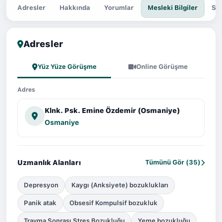
Adresler
Hakkında
Yorumlar
Mesleki Bilgiler
Sor
Adresler
Yüz Yüze Görüşme
Online Görüşme
Adres
Klnk. Psk. Emine Özdemir (Osmaniye)
Osmaniye
Uzmanlık Alanları
Tümünü Gör (35)
Depresyon
Kaygı (Anksiyete) bozuklukları
Panik atak
Obsesif Kompulsif bozukluk
Travma Sonrası Stres Bozukluğu
Yeme bozukluğu