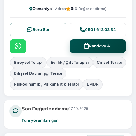
Osmaniye
1 Adres
5
(6 Değerlendirme)
Soru Sor
0501 612 02 34
Randevu Al
Bireysel Terapi
Evlilik / Çift Terapisi
Cinsel Terapi
Bilişsel Davranışçı Terapi
Psikodinamik / Psikanalitik Terapi
EMDR
Son Değerlendirme
17.10.2025
Tüm yorumları gör