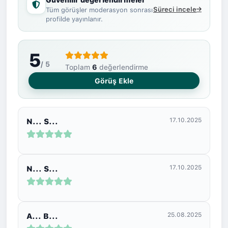
Süreci incele
Tüm görüşler moderasyon sonrası
profilde yayınlanır.
5
/ 5
Toplam
6
değerlendirme
Görüş Ekle
17.10.2025
N... S...
17.10.2025
N... S...
25.08.2025
A... B...