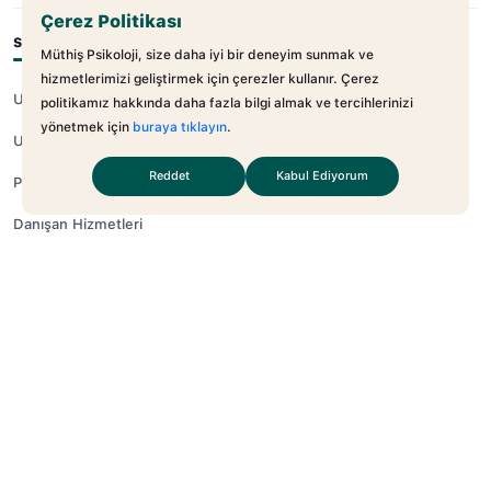
Çerez Politikası
SAĞLIK
Müthiş Psikoloji, size daha iyi bir deneyim sunmak ve
hizmetlerimizi geliştirmek için çerezler kullanır. Çerez
Uzmanlar
politikamız hakkında daha fazla bilgi almak ve tercihlerinizi
yönetmek için
buraya tıklayın
.
Uzmanlık Alanları
Reddet
Kabul Ediyorum
Psikolojik Testler
Danışan Hizmetleri
Soru-Cevaplar
PROFESYONELLER
Uzmanlar İçin
Şirketler İçin
Kariyer
İşe Alım