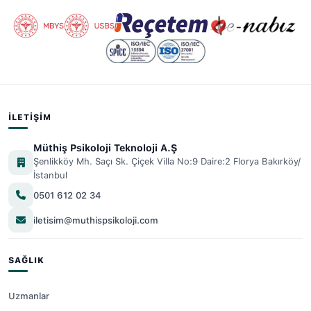
İLETIŞIM
Müthiş Psikoloji Teknoloji A.Ş
Şenlikköy Mh. Saçı Sk. Çiçek Villa No:9 Daire:2 Florya Bakırköy/
İstanbul
0501 612 02 34
iletisim@muthispsikoloji.com
SAĞLIK
Uzmanlar