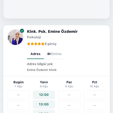
Klnk. Psk. Emine Özdemir
Psikoloji
6 görüş
Adres
Online
Adres bilgisi yok
Emine Özdemir Klinik
Bugün
Yarın
Paz
Pzt
7 Ağu
8 Ağu
9 Ağu
10 Ağu
—
12:00
—
—
13:00
—
—
—