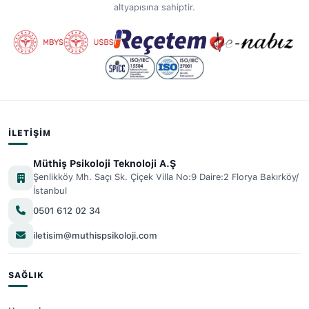
altyapısına sahiptir.
İLETIŞIM
Müthiş Psikoloji Teknoloji A.Ş
Şenlikköy Mh. Saçı Sk. Çiçek Villa No:9 Daire:2 Florya Bakırköy/
İstanbul
0501 612 02 34
iletisim@muthispsikoloji.com
SAĞLIK