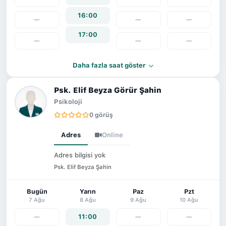
16:00
—
—
—
17:00
—
—
—
Daha fazla saat göster
Psk. Elif Beyza Görür Şahin
Psikoloji
0 görüş
Adres
Online
Adres bilgisi yok
Psk. Elif Beyza Şahin
Bugün
Yarın
Paz
Pzt
7 Ağu
8 Ağu
9 Ağu
10 Ağu
—
11:00
—
—