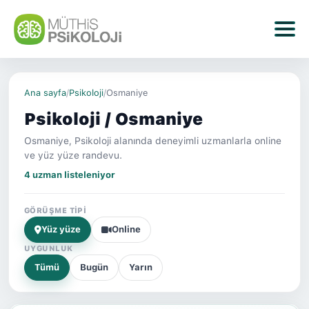
Ana sayfa
/
Psikoloji
/
Osmaniye
Psikoloji / Osmaniye
Osmaniye, Psikoloji alanında deneyimli uzmanlarla online
ve yüz yüze randevu.
4 uzman listeleniyor
GÖRÜŞME TIPI
Yüz yüze
Online
UYGUNLUK
Tümü
Bugün
Yarın