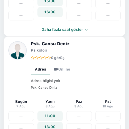
15:00
—
—
—
16:00
—
—
—
Daha fazla saat göster
Psk. Cansu Deniz
Psikoloji
0 görüş
Adres
Online
Adres bilgisi yok
Psk. Cansu Diniz
Bugün
Yarın
Paz
Pzt
7 Ağu
8 Ağu
9 Ağu
10 Ağu
—
11:00
—
—
13:00
—
—
—