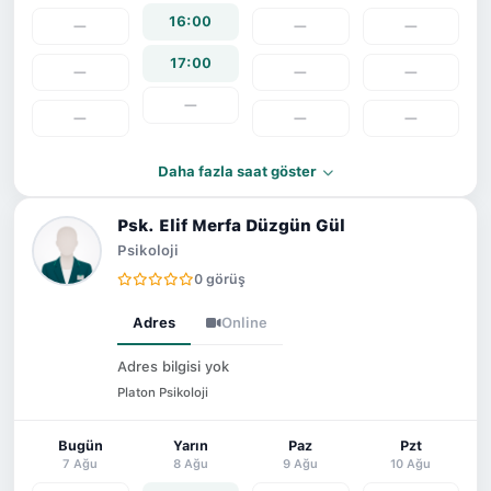
16:00
—
—
—
17:00
—
—
—
—
—
—
—
Daha fazla saat göster
Psk. Elif Merfa Düzgün Gül
Psikoloji
0 görüş
Adres
Online
Adres bilgisi yok
Platon Psikoloji
Bugün
Yarın
Paz
Pzt
7 Ağu
8 Ağu
9 Ağu
10 Ağu