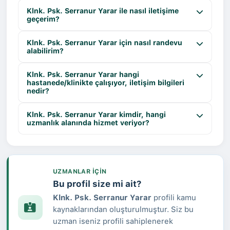
Problemleri Akran Zorbalığı Alışveriş Bağımlılığı
Klnk. Psk. Serranur Yarar ile nasıl iletişime
geçerim?
Çocuk Ve Ergen Psikolojisi Çocuk ve Ergen
Psikolojisi Anne-Baba Eğitimi ve Danışmanlığı
Klnk. Psk. Serranur Yarar için nasıl randevu
Ağlama ve Öfke Nöbetleri Çocuk ve Ergen Psikolojisi
alabilirim?
Problemleri Wechler Bellek Testi Stroop Test Öktem
Sözel Bellek Süreçleri Testi WAIS İkili Benzerlikler
Klnk. Psk. Serranur Yarar hangi
hastanede/klinikte çalışıyor, iletişim bilgileri
Alt Testi Kardeş Kıskançlığı İnatlaşma Otizm Boşanma
nedir?
Travması İnternet Bağımlılığı Korku Evlenme Korkusu
Alkol Bağımlılığı Kıskançlık Borderline (Sınırda) Kişilik
Klnk. Psk. Serranur Yarar kimdir, hangi
Bozukluğu Performans Kaygısı Eş ve Çift Kıskançlığı
uzmanlık alanında hizmet veriyor?
Kumar Bağımlılığı Tümünü göster Bilinen diller
İngilizce Türkçe Randevu al
UZMANLAR IÇIN
Bu profil size mi ait?
Klnk. Psk. Serranur Yarar
profili kamu
kaynaklarından oluşturulmuştur. Siz bu
uzman iseniz profili sahiplenerek