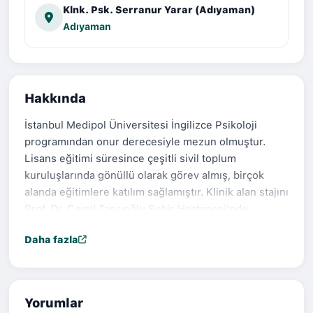
Klnk. Psk. Serranur Yarar (Adıyaman)
Adıyaman
Hakkında
İstanbul Medipol Üniversitesi İngilizce Psikoloji
programından onur derecesiyle mezun olmuştur.
Lisans eğitimi süresince çeşitli sivil toplum
kuruluşlarında gönüllü olarak görev almış, birçok
alanda eğitimlere katılım sağlamıştır. Klinik alan stajını
Prof. Dr. Cemil Taşçıoğlu Şehir Hastanesi’nde
başarıyla tamamlamıştır. 2023 yılından itibaren
Daha fazla
mesleki gelişimine, Prof. Dr. Hakan Türkçapar
tarafından verilen Bilişsel Davranışçı Terapi (BDT)
eğitimi ile başlamış; ardından Psikiyatrist Dr. İbrahim
Bilgen’in yürüttüğü Kabul ve Kararlılık Terapisi (ACT)
Yorumlar
eğitimine devam etmiştir. Bir ACT terapisti olarak,