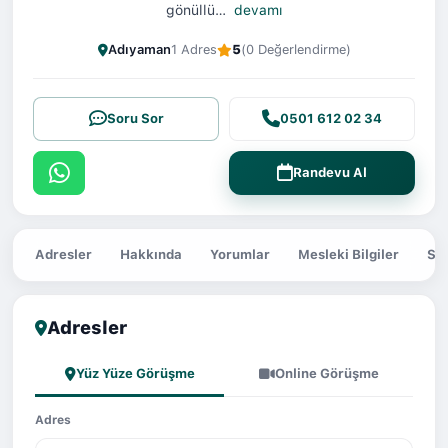
gönüllü…
devamı
Adıyaman
1 Adres
5
(0 Değerlendirme)
Soru Sor
0501 612 02 34
Randevu Al
Adresler
Hakkında
Yorumlar
Mesleki Bilgiler
Sor
Adresler
Yüz Yüze Görüşme
Online Görüşme
Adres