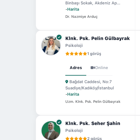
Binbaşı Sokak, Akdeniz Ap…
•
Harita
Dr. Nazmiye Arduç
Klnk. Psk. Pelin Gülbayrak
Psikoloji
1 görüş
Adres
Online
Bağdat Caddesi, No:7
Suadiye/Kadıköy/İstanbul
•
Harita
Uzm. Klnk. Psk. Pelin Gülbayrak
Klnk. Psk. Seher Şahin
Psikoloji
2 görüş