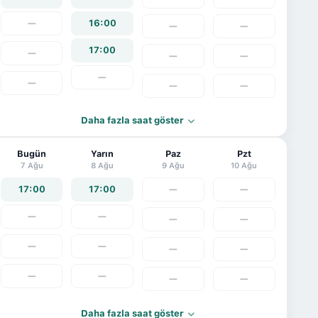
—
16:00
—
—
17:00
—
—
—
—
—
—
—
Daha fazla saat göster
Bugün
Yarın
Paz
Pzt
7 Ağu
8 Ağu
9 Ağu
10 Ağu
17:00
17:00
—
—
—
—
—
—
—
—
—
—
—
—
—
—
Daha fazla saat göster