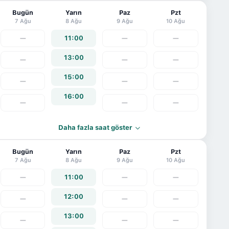
Bugün
Yarın
Paz
Pzt
7 Ağu
8 Ağu
9 Ağu
10 Ağu
—
11:00
—
—
13:00
—
—
—
15:00
—
—
—
16:00
—
—
—
Daha fazla saat göster
Bugün
Yarın
Paz
Pzt
7 Ağu
8 Ağu
9 Ağu
10 Ağu
—
11:00
—
—
12:00
—
—
—
13:00
—
—
—