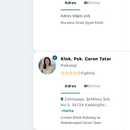
Adres
Online
Adres bilgisi yok
Nursena Ocak Çiçek Klinik
Klnk. Psk. Ceren Tatar
Psikoloji
0 görüş
Adres
Online
Zühtüpaşa, Şefikbey Sok.
No:3, 34724 Kadıköy/İst…
•
Harita
Uzman Klinik Psikolog ve
Psikoterapist Ceren Tatar