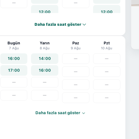
—
—
12:00
12:00
Daha fazla saat göster
13:00
13:00
Bugün
14:00
Yarın
Paz
14:00
Pzt
7 Ağu
8 Ağu
9 Ağu
10 Ağu
16:00
15:00
14:00
—
15:00
—
17:00
16:00
—
—
16:00
16:00
—
—
—
—
—
—
—
—
Daha fazla saat göster