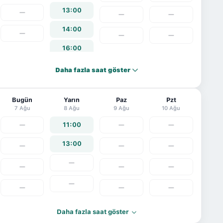
13:00
—
—
—
14:00
—
—
—
16:00
17:00
Daha fazla saat göster
Bugün
Yarın
Paz
Pzt
7 Ağu
8 Ağu
9 Ağu
10 Ağu
—
11:00
—
—
13:00
—
—
—
—
—
—
—
—
—
—
—
Daha fazla saat göster