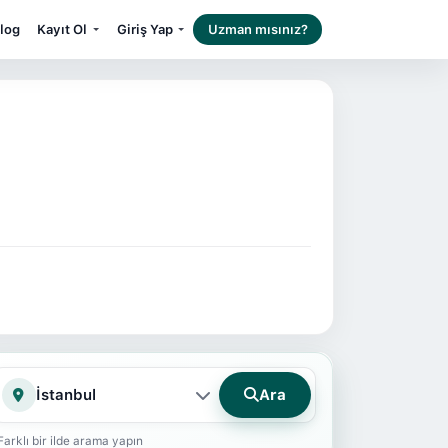
log
Kayıt Ol
Giriş Yap
Uzman mısınız?
Ara
İl
Farklı bir ilde arama yapın