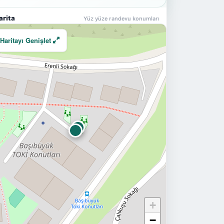
arita
Yüz yüze randevu konumları
Haritayı Genişlet
+
−