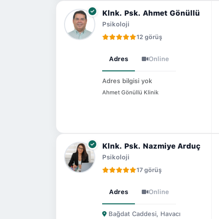
Klnk. Psk. Ahmet Gönüllü
Psikoloji
12 görüş
Adres
Online
Adres bilgisi yok
Ahmet Gönüllü Klinik
Klnk. Psk. Nazmiye Arduç
Psikoloji
17 görüş
Adres
Online
Bağdat Caddesi, Havacı