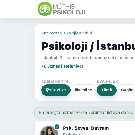
Ana sayfa
/
Psikoloji
/
İstanbul
Psikoloji / İstanb
İstanbul, Psikoloji alanında deneyimli uzmanlar
76 uzman listeleniyor
GÖRÜŞME TIPI
UYGUNLUK
Yüz yüze
Online
Tümü
Bugün
Bu branşta hizmet veren kurumlar listeye dahildir
Psk. Şevval Bayram
Psikoloji