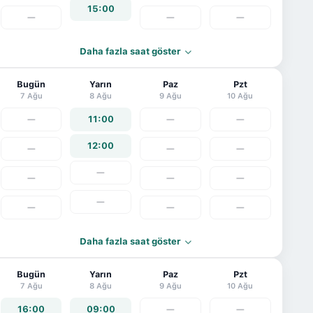
15:00
—
—
—
Daha fazla saat göster
Bugün
Yarın
Paz
Pzt
7 Ağu
8 Ağu
9 Ağu
10 Ağu
—
11:00
—
—
12:00
—
—
—
—
—
—
—
—
—
—
—
Daha fazla saat göster
Bugün
Yarın
Paz
Pzt
7 Ağu
8 Ağu
9 Ağu
10 Ağu
16:00
09:00
—
—