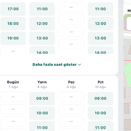
—
17:00
11:00
11:00
H
—
18:00
12:00
12:00
—
19:00
13:00
13:00
—
—
14:00
14:00
Daha fazla saat göster
15:00
15:00
Bugün
16:00
Yarın
Paz
16:00
Pzt
7 Ağu
8 Ağu
9 Ağu
10 Ağu
—
17:00
—
17:00
09:00
09:00
—
—
18:00
10:00
10:00
—
—
19:00
11:00
11:00