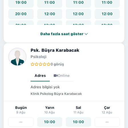
19:00
11:00
11:00
11:00
20:00
12:00
12:00
12:00
21:00
13:00
13:00
13:00
Daha fazla saat göster
14:00
14:00
14:00
15:00
15:00
15:00
Psk. Büşra Karabacak
Psikoloji
16:00
16:00
16:00
0 görüş
17:00
17:00
17:00
Adres
Online
18:00
18:00
18:00
Adres bilgisi yok
Klinik Psikolog Büşra Karabacak
19:00
19:00
19:00
20:00
20:00
20:00
Bugün
Yarın
Sal
Çar
9 Ağu
10 Ağu
11 Ağu
12 Ağu
21:00
21:00
21:00
—
10:00
10:00
—