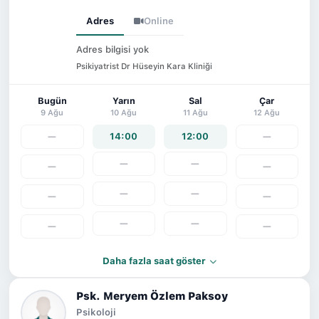
Adres
Online
Adres bilgisi yok
Psikiyatrist Dr Hüseyin Kara Kliniği
Bugün
Yarın
Sal
Çar
9 Ağu
10 Ağu
11 Ağu
12 Ağu
—
14:00
12:00
—
—
—
—
—
—
—
—
—
—
—
—
—
Daha fazla saat göster
Psk. Meryem Özlem Paksoy
Psikoloji