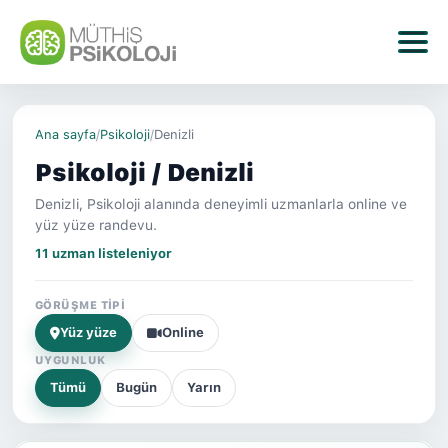
Ana sayfa
/
Psikoloji
/
Denizli
Psikoloji / Denizli
Denizli, Psikoloji alanında deneyimli uzmanlarla online ve
yüz yüze randevu.
11 uzman listeleniyor
GÖRÜŞME TIPI
Yüz yüze
Online
UYGUNLUK
Tümü
Bugün
Yarın