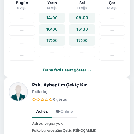
Bugün
Yarın
Sal
Çar
9 Ağu
10 Ağu
11 Ağu
12 Ağu
—
14:00
09:00
—
16:00
16:00
—
—
17:00
17:00
—
—
—
—
—
—
Daha fazla saat göster
Psk. Aybegüm Çekiç Kır
Psikoloji
0 görüş
Adres
Online
Adres bilgisi yok
Psikolog Aybegüm Çekiç PSİKOÇAMLIK