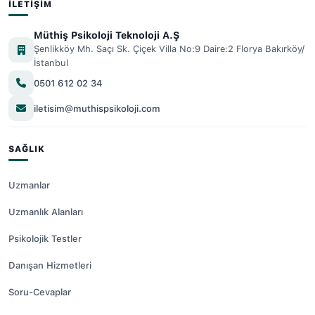
İLETIŞIM
Müthiş Psikoloji Teknoloji A.Ş
Şenlikköy Mh. Saçı Sk. Çiçek Villa No:9 Daire:2 Florya Bakırköy/
İstanbul
0501 612 02 34
iletisim@muthispsikoloji.com
SAĞLIK
Uzmanlar
Uzmanlık Alanları
Psikolojik Testler
Danışan Hizmetleri
Soru-Cevaplar