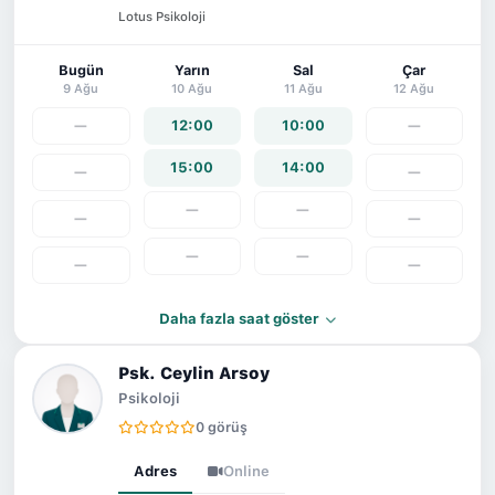
Lotus Psikoloji
Bugün
Yarın
Sal
Çar
9 Ağu
10 Ağu
11 Ağu
12 Ağu
—
12:00
10:00
—
15:00
14:00
—
—
—
—
—
—
—
—
—
—
Daha fazla saat göster
Psk. Ceylin Arsoy
Psikoloji
0 görüş
Adres
Online