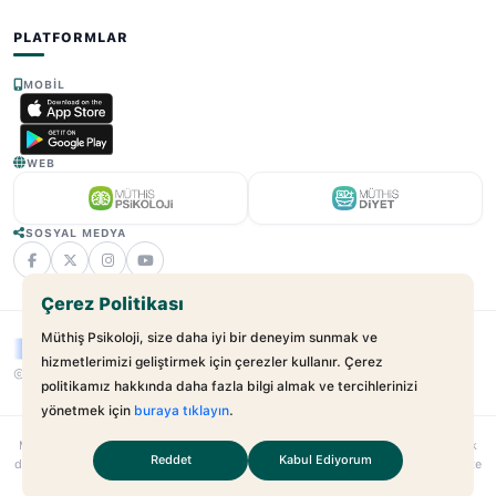
PLATFORMLAR
MOBIL
WEB
SOSYAL MEDYA
Çerez Politikası
Müthiş Psikoloji, size daha iyi bir deneyim sunmak ve
hizmetlerimizi geliştirmek için çerezler kullanır. Çerez
© 2025 - 2026 Müthiş Psikoloji. Tüm Hakları Saklıdır.
v2.21.17
politikamız hakkında daha fazla bilgi almak ve tercihlerinizi
yönetmek için
buraya tıklayın
.
Muthispsikoloji.com
bağımsız bir dijital sağlık platformudur; hastane veya klinik
Reddet
Kabul Ediyorum
değildir. Sunulan hizmetler uzman–danışan ilişkilerini kolaylaştırmayı amaçlar. Site
içeriği yalnızca bilgilendirme amaçlıdır; tıbbi teşhis veya tedavi yerine geçmez.