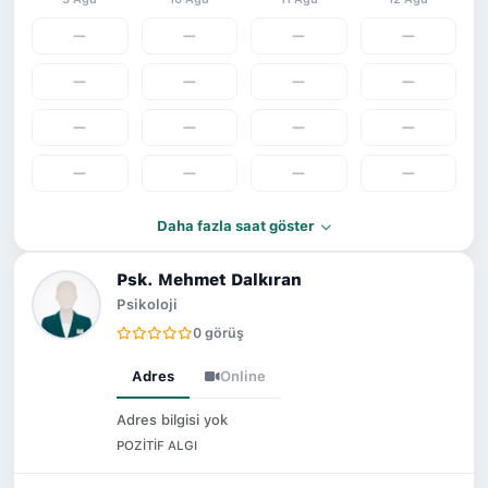
—
—
—
—
—
—
—
—
—
—
—
—
—
—
—
—
Daha fazla saat göster
Psk. Mehmet Dalkıran
Psikoloji
0 görüş
Adres
Online
Adres bilgisi yok
POZİTİF ALGI