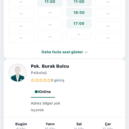
—
11:00
11:00
—
—
16:00
—
—
17:00
—
—
—
—
—
—
—
Daha fazla saat göster
Psk. Burak Bulcu
Psikoloji
0 görüş
Online
Adres bilgisi yok
İzçamlık
Bugün
Yarın
Sal
Çar
9 Ağu
10 Ağu
11 Ağu
12 Ağu