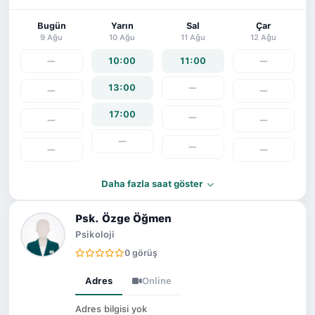
Bugün
Yarın
Sal
Çar
9 Ağu
10 Ağu
11 Ağu
12 Ağu
—
10:00
11:00
—
13:00
—
—
—
17:00
—
—
—
—
—
—
—
Daha fazla saat göster
Psk. Özge Öğmen
Psikoloji
0 görüş
Adres
Online
Adres bilgisi yok