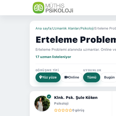
Ana sayfa
/
Uzmanlık Alanları
/
Psikoloji
/
Erteleme Pro
Erteleme Problem
Erteleme Problemi alanında uzmanlar. Online v
17 uzman listeleniyor
GÖRÜŞME TIPI
UYGUNLUK
Yüz yüze
Online
Tümü
Bugün
Klnk. Psk. Şule Köken
Psikoloji
0 görüş