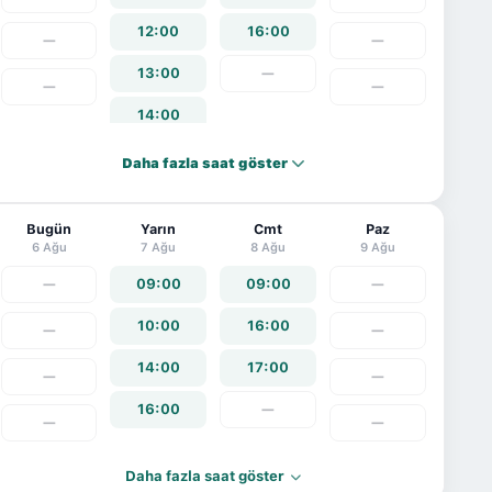
12:00
16:00
—
—
13:00
—
—
—
14:00
Daha fazla saat göster
Bugün
Yarın
Cmt
Paz
6 Ağu
7 Ağu
8 Ağu
9 Ağu
—
09:00
09:00
—
10:00
16:00
—
—
14:00
17:00
—
—
16:00
—
—
—
Daha fazla saat göster