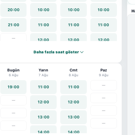
20:00
10:00
10:00
10:00
H
21:00
11:00
11:00
11:00
—
12:00
12:00
12:00
Daha fazla saat göster
13:00
13:00
13:00
Bugün
14:00
Yarın
14:00
Cmt
14:00
Paz
6 Ağu
7 Ağu
8 Ağu
9 Ağu
15:00
15:00
15:00
—
19:00
11:00
11:00
—
—
16:00
16:00
16:00
12:00
12:00
—
—
17:00
17:00
17:00
13:00
13:00
—
—
18:00
18:00
18:00
14:00
14:00