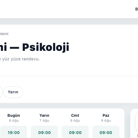
B
blemi
i — Psikoloji
e yüz yüze randevu.
Yarın
Bugün
Yarın
Cmt
Paz
6 Ağu
7 Ağu
8 Ağu
9 Ağu
19:00
09:00
09:00
09:00