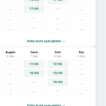
17:00
—
—
—
—
—
—
—
—
—
—
—
Daha fazla saat göster
Bugün
Yarın
Cmt
Paz
6 Ağu
7 Ağu
8 Ağu
9 Ağu
—
11:00
12:00
—
15:00
13:00
—
—
—
15:00
—
—
—
—
—
—
Daha fazla saat göster