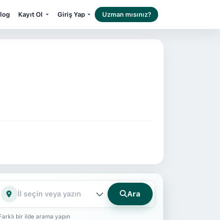
log
Kayıt Ol
Giriş Yap
Uzman mısınız?
Ara
İl
Farklı bir ilde arama yapın