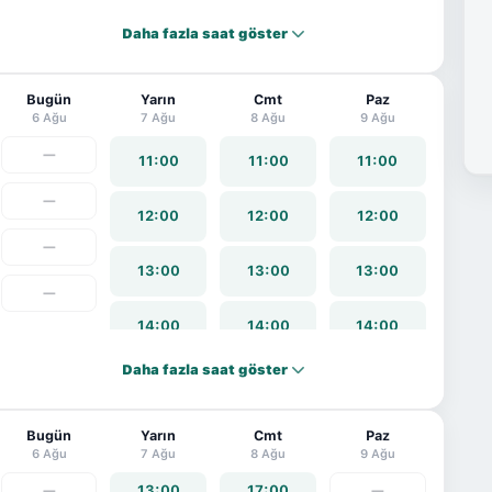
Daha fazla saat göster
19:00
19:00
19:00
15:00
15:00
20:00
20:00
20:00
Bugün
16:00
Yarın
16:00
Cmt
Paz
6 Ağu
7 Ağu
8 Ağu
9 Ağu
21:00
21:00
21:00
—
17:00
17:00
11:00
11:00
11:00
—
18:00
12:00
12:00
12:00
—
19:00
13:00
13:00
13:00
—
14:00
14:00
14:00
Daha fazla saat göster
15:00
15:00
15:00
Bugün
16:00
Yarın
16:00
Cmt
16:00
Paz
6 Ağu
7 Ağu
8 Ağu
9 Ağu
—
13:00
17:00
—