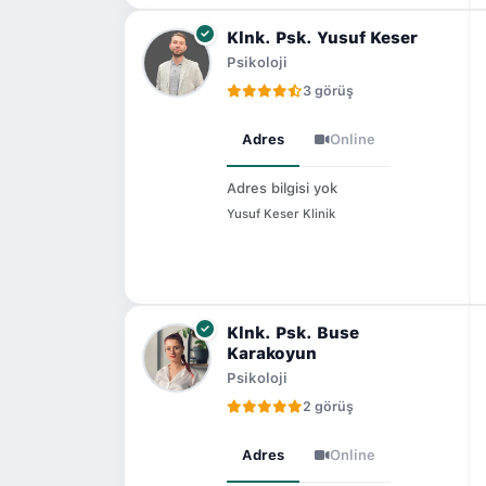
Klnk. Psk. Yusuf Keser
Psikoloji
3 görüş
Adres
Online
Adres bilgisi yok
Yusuf Keser Klinik
Klnk. Psk. Buse
Karakoyun
Psikoloji
2 görüş
Adres
Online