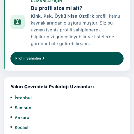
UZMANLAR IÇIN
Bu profil size mi ait?
Klnk. Psk. Öykü Nisa Öztürk
profili kamu
kaynaklarından oluşturulmuştur. Siz bu
uzman iseniz profili sahiplenerek
bilgilerinizi güncelleyebilir ve listelerde
görünür hale getirebilirsiniz.
Profili Sahiplen
Yakın Çevredeki Psikoloji Uzmanları
İstanbul
Samsun
Ankara
Kocaeli