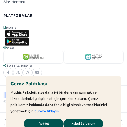
Site Haritası
PLATFORMLAR
MOBIL
WEB
SOSYAL MEDYA
Çerez Politikası
Müthiş Psikoloji, size daha iyi bir deneyim sunmak ve
hizmetlerimizi geliştirmek için çerezler kullanır. Çerez
© 2025 - 2026 Müthiş Psikoloji. Tüm Hakları Saklıdır.
v2.21.17
politikamız hakkında daha fazla bilgi almak ve tercihlerinizi
yönetmek için
buraya tıklayın
.
Muthispsikoloji.com
bağımsız bir dijital sağlık platformudur; hastane veya klinik
Reddet
Kabul Ediyorum
değildir. Sunulan hizmetler uzman–danışan ilişkilerini kolaylaştırmayı amaçlar. Site