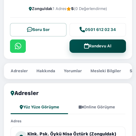
Zonguldak
1 Adres
5
(0 Değerlendirme)
Soru Sor
0501 612 02 34
Randevu Al
Adresler
Hakkında
Yorumlar
Mesleki Bilgiler
Sor
Adresler
Yüz Yüze Görüşme
Online Görüşme
Adres
Klnk. Psk. Öykü Nisa Öztürk (Zonguldak)