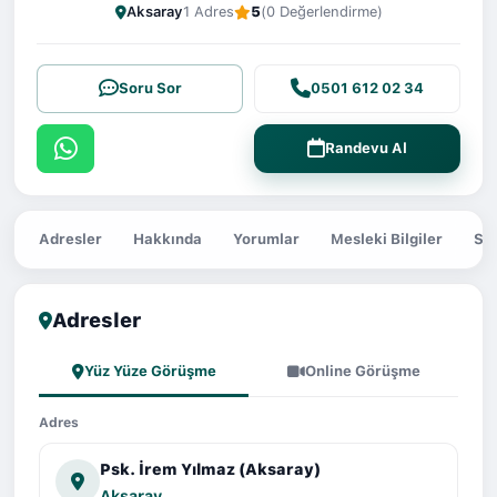
Aksaray
1 Adres
5
(0 Değerlendirme)
Soru Sor
0501 612 02 34
Randevu Al
Adresler
Hakkında
Yorumlar
Mesleki Bilgiler
Sor
Adresler
Yüz Yüze Görüşme
Online Görüşme
Adres
Psk. İrem Yılmaz (Aksaray)
Aksaray