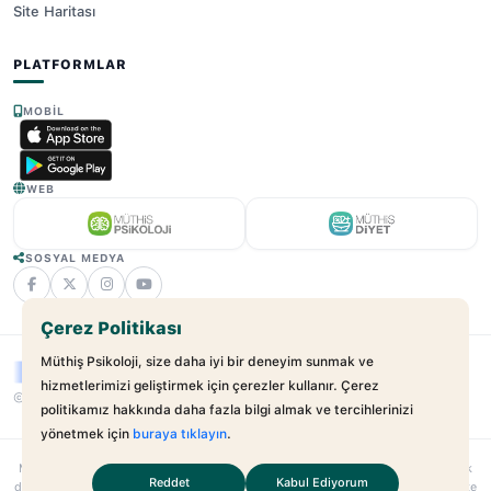
Site Haritası
PLATFORMLAR
MOBIL
WEB
SOSYAL MEDYA
Çerez Politikası
Müthiş Psikoloji, size daha iyi bir deneyim sunmak ve
hizmetlerimizi geliştirmek için çerezler kullanır. Çerez
© 2025 - 2026 Müthiş Psikoloji. Tüm Hakları Saklıdır.
v2.21.17
politikamız hakkında daha fazla bilgi almak ve tercihlerinizi
yönetmek için
buraya tıklayın
.
Muthispsikoloji.com
bağımsız bir dijital sağlık platformudur; hastane veya klinik
Reddet
Kabul Ediyorum
değildir. Sunulan hizmetler uzman–danışan ilişkilerini kolaylaştırmayı amaçlar. Site