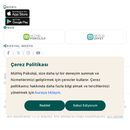
MOBIL
WEB
SOSYAL MEDYA
Çerez Politikası
Müthiş Psikoloji, size daha iyi bir deneyim sunmak ve
hizmetlerimizi geliştirmek için çerezler kullanır. Çerez
© 2025 - 2026 Müthiş Psikoloji. Tüm Hakları Saklıdır.
v2.19.10
politikamız hakkında daha fazla bilgi almak ve tercihlerinizi
yönetmek için
buraya tıklayın
.
Muthispsikoloji.com
bağımsız bir dijital sağlık platformudur; hastane veya klinik
Reddet
Kabul Ediyorum
değildir. Sunulan hizmetler uzman–danışan ilişkilerini kolaylaştırmayı amaçlar. Site
içeriği yalnızca bilgilendirme amaçlıdır; tıbbi teşhis veya tedavi yerine geçmez.
Acil durumlarda
112
’yi arayınız. Kriz anında bu siteyi kullanmayınız;
acil destek
kaynaklarına
başvurunuz.