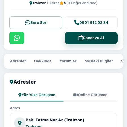
Trabzon
1 Adres
5
(0 Değerlendirme)
Soru Sor
0501 612 02 34
Randevu Al
Adresler
Hakkında
Yorumlar
Mesleki Bilgiler
Sor
Adresler
Yüz Yüze Görüşme
Online Görüşme
Adres
Psk. Fatma Nur Ar (Trabzon)
Trabzon