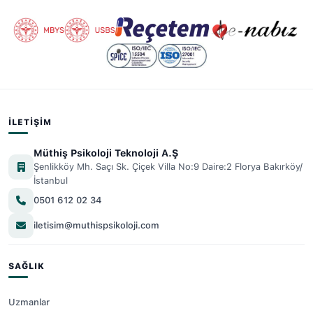
İLETIŞIM
Müthiş Psikoloji Teknoloji A.Ş
Şenlikköy Mh. Saçı Sk. Çiçek Villa No:9 Daire:2 Florya Bakırköy/
İstanbul
0501 612 02 34
iletisim@muthispsikoloji.com
SAĞLIK
Uzmanlar