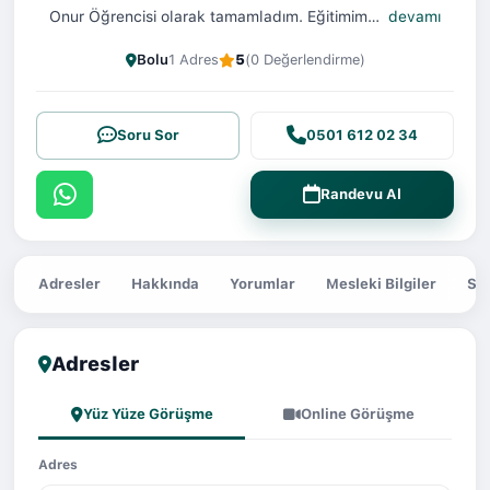
Onur Öğrencisi olarak tamamladım. Eğitimim…
devamı
Bolu
1 Adres
5
(0 Değerlendirme)
Soru Sor
0501 612 02 34
Randevu Al
Adresler
Hakkında
Yorumlar
Mesleki Bilgiler
Sor
Adresler
Yüz Yüze Görüşme
Online Görüşme
Adres