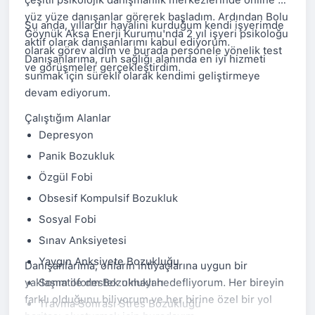
çeşitli psikolojik danışmanlık merkezlerinde online ve
yüz yüze danışanlar görerek başladım. Ardından Bolu
Şu anda, yıllardır hayalini kurduğum kendi işyerimde
Göynük Aksa Enerji Kurumu'nda 2 yıl işyeri psikoloğu
aktif olarak danışanlarımı kabul ediyorum.
olarak görev aldım ve burada personele yönelik test
Danışanlarıma, ruh sağlığı alanında en iyi hizmeti
ve görüşmeler gerçekleştirdim.
sunmak için sürekli olarak kendimi geliştirmeye
devam ediyorum.
Çalıştığım Alanlar
Depresyon
Panik Bozukluk
Özgül Fobi
Obsesif Kompulsif Bozukluk
Sosyal Fobi
Sınav Anksiyetesi
Yaygın Anksiyete Bozukluğu
Danışanlarıma, onların ihtiyaçlarına uygun bir
yaklaşım ile destek olmayı hedefliyorum. Her bireyin
Somatoform Bozuklukları
farklı olduğunu biliyorum ve her birine özel bir yol
Travma Sonrası Stres Bozukluğu