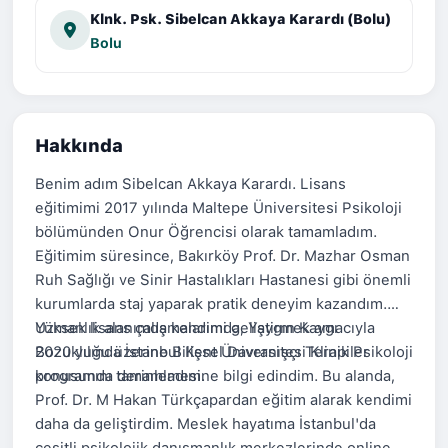
Klnk. Psk. Sibelcan Akkaya Karardı (Bolu)
Bolu
Hakkında
Benim adım Sibelcan Akkaya Karardı. Lisans
eğitimimi 2017 yılında Maltepe Üniversitesi Psikoloji
bölümünden Onur Öğrencisi olarak tamamladım.
Eğitimim süresince, Bakırköy Prof. Dr. Mazhar Osman
Ruh Sağlığı ve Sinir Hastalıkları Hastanesi gibi önemli
kurumlarda staj yaparak pratik deneyim kazandım.
Uzmanlık alanımda kendimi geliştirmek amacıyla
Yüksek lisans çalışmalarımda, Yaygın Kaygı
2020 yılında İstanbul Kent Üniversitesi Klinik Psikoloji
Bozukluğu üzerine Bilişsel Davranışçı Terapiler
programını tamamladım.
konusunda derinlemesine bilgi edindim. Bu alanda,
Prof. Dr. M Hakan Türkçapardan eğitim alarak kendimi
daha da geliştirdim. Meslek hayatıma İstanbul'da