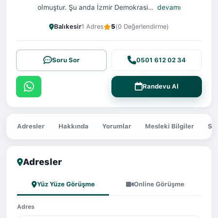
olmuştur. Şu anda İzmir Demokrasi…
devamı
Balıkesir
1 Adres
5
(0 Değerlendirme)
Soru Sor
0501 612 02 34
Randevu Al
Adresler
Hakkında
Yorumlar
Mesleki Bilgiler
Sor
Adresler
Yüz Yüze Görüşme
Online Görüşme
Adres