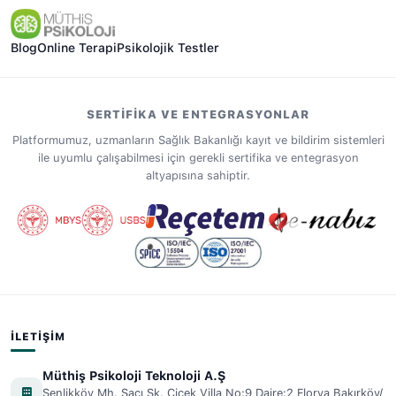
Blog
Online Terapi
Psikolojik Testler
SERTIFIKA VE ENTEGRASYONLAR
Platformumuz, uzmanların Sağlık Bakanlığı kayıt ve bildirim sistemleri
ile uyumlu çalışabilmesi için gerekli sertifika ve entegrasyon
altyapısına sahiptir.
İLETIŞIM
Müthiş Psikoloji Teknoloji A.Ş
Şenlikköy Mh. Saçı Sk. Çiçek Villa No:9 Daire:2 Florya Bakırköy/