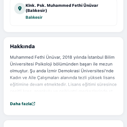
Klnk. Psk. Muhammed Fethi Ünüvar
(Balıkesir)
Balıkesir
Hakkında
Muhammed Fethi Ünüvar, 2018 yılında İstanbul Bilim
Üniversitesi Psikoloji bölümünden başarı ile mezun
olmuştur. Şu anda İzmir Demokrasi Üniversitesi'nde
Kadın ve Aile Çalışmaları alanında tezli yüksek lisans
eğitimine devam etmektedir. Lisans eğitimi süresince
çeşitli kreş, anaokulu ve psikiyatri merkezlerinde staj
yaparak farklı yaş grupları ve psikolojik durumlarla
Daha fazla
çalışma fırsatı bulmuştur. Mezuniyetinin ardından
Bakırköy Ruh ve Sinir Hastalıkları Hastanesi'nde yatılı
klinik servisinde asistan olarak 6 ay görev yapmıştır.
Daha sonra Edremit'e dönerek meslek hayatına