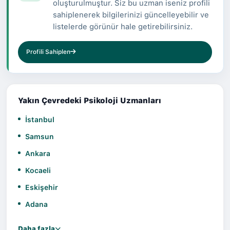
İnternet Bağımlılığı Dikkat Dağınıklığı Yeme
oluşturulmuştur. Siz bu uzman iseniz profili
Bozuklukları Distimik Bozukluk (Kronik Depresyon)
sahiplenerek bilgilerinizi güncelleyebilir ve
Vücut (Beden) Disformik Bozukluğu Travma Kronik
listelerde görünür hale getirebilirsiniz.
yorgunluk sendromu Uyku Bozuklukları Kronik
Mutsuzluk Sigara Bağımlılığı Kıskançlık Anoreksiya
Profili Sahiplen
Bipolar Bozukluk Cinsel Travmalar Uyum Bozuklukları
Tümünü göster Videolar Bilinen diller İngilizce
Türkçe Randevu al
Yakın Çevredeki Psikoloji Uzmanları
İstanbul
Samsun
Ankara
Kocaeli
Eskişehir
Adana
Daha fazla