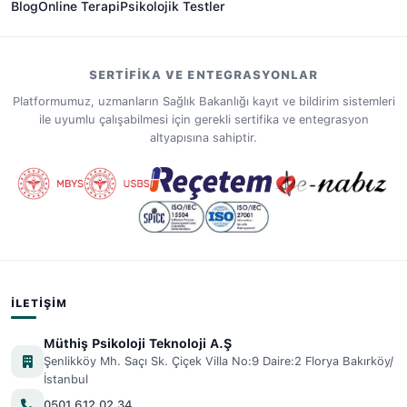
Blog
Online Terapi
Psikolojik Testler
SERTIFIKA VE ENTEGRASYONLAR
Platformumuz, uzmanların Sağlık Bakanlığı kayıt ve bildirim sistemleri
ile uyumlu çalışabilmesi için gerekli sertifika ve entegrasyon
altyapısına sahiptir.
İLETIŞIM
Müthiş Psikoloji Teknoloji A.Ş
Şenlikköy Mh. Saçı Sk. Çiçek Villa No:9 Daire:2 Florya Bakırköy/
İstanbul
0501 612 02 34