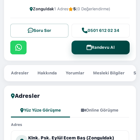
Zonguldak
1 Adres
5
(0 Değerlendirme)
Soru Sor
0501 612 02 34
Randevu Al
Adresler
Hakkında
Yorumlar
Mesleki Bilgiler
Sor
Adresler
Yüz Yüze Görüşme
Online Görüşme
Adres
Klnk. Psk. Eylül Ecem Baş (Zonguldak)