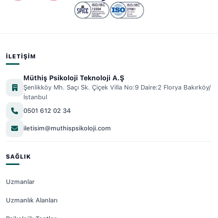
İLETIŞIM
Müthiş Psikoloji Teknoloji A.Ş
Şenlikköy Mh. Saçı Sk. Çiçek Villa No:9 Daire:2 Florya Bakırköy/
İstanbul
0501 612 02 34
iletisim@muthispsikoloji.com
SAĞLIK
Uzmanlar
Uzmanlık Alanları