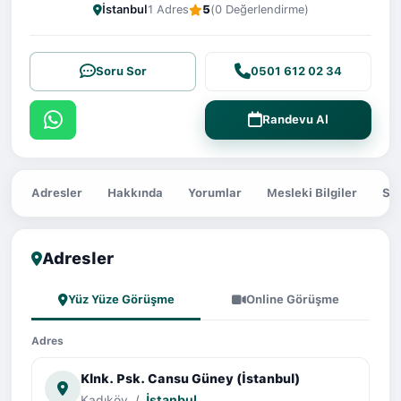
İstanbul
1 Adres
5
(0 Değerlendirme)
Soru Sor
0501 612 02 34
Randevu Al
Adresler
Hakkında
Yorumlar
Mesleki Bilgiler
Sor
Adresler
Yüz Yüze Görüşme
Online Görüşme
Adres
Klnk. Psk. Cansu Güney (İstanbul)
Kadıköy
/
İstanbul