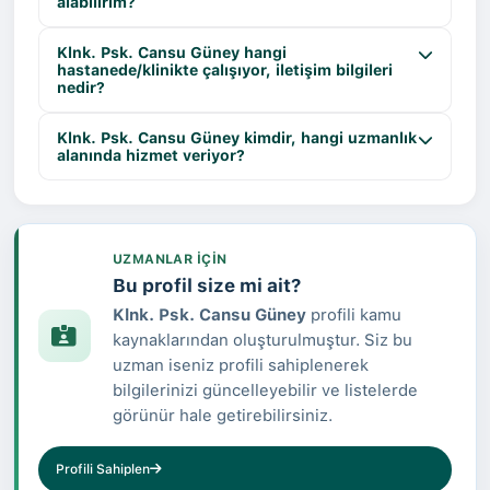
alabilirim?
Klnk. Psk. Cansu Güney hangi
hastanede/klinikte çalışıyor, iletişim bilgileri
nedir?
Klnk. Psk. Cansu Güney kimdir, hangi uzmanlık
alanında hizmet veriyor?
UZMANLAR IÇIN
Bu profil size mi ait?
Klnk. Psk. Cansu Güney
profili kamu
kaynaklarından oluşturulmuştur. Siz bu
uzman iseniz profili sahiplenerek
bilgilerinizi güncelleyebilir ve listelerde
görünür hale getirebilirsiniz.
Profili Sahiplen