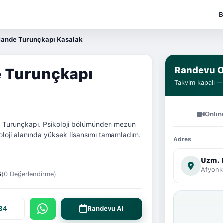
B
Hande Turunçkapı Kasalak
 Turunçkapı
Randevu O
Takvim kapalı — t
Onlin
e Turunçkapı. Psikoloji bölümünden mezun
koloji alanında yüksek lisansımı tamamladım.
Adres
Uzm. 
Afyonk
5
(0 Değerlendirme)
 34
Randevu Al