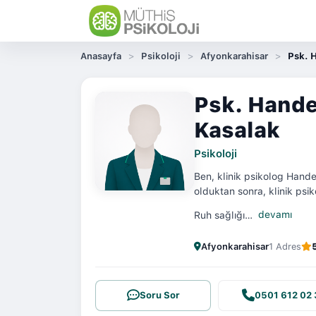
Anasayfa
Psikoloji
Afyonkarahisar
Psk. 
Psk. Hande
Kasalak
Psikoloji
Ben, klinik psikolog Hand
olduktan sonra, klinik psi
Ruh sağlığı…
devamı
Afyonkarahisar
1 Adres
Soru Sor
0501 612 02