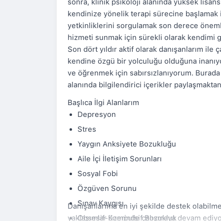
sonra, klinik psikoloji alanında yüksek lisa
kendinize yönelik terapi sürecine başlamak is
yetkinliklerini sorgulamak son derece önemli
hizmeti sunmak için sürekli olarak kendimi 
Son dört yıldır aktif olarak danışanlarım ile 
kendine özgü bir yolculuğu olduğuna inanıy
ve öğrenmek için sabırsızlanıyorum. Burada 
alanında bilgilendirici içerikler paylaşmakt
Başlıca İlgi Alanlarım
Depresyon
Stres
Yaygın Anksiyete Bozukluğu
Aile İçi İletişim Sorunları
Sosyal Fobi
Özgüven Sorunu
Sınav Kaygısı
Danışanlarıma en iyi şekilde destek olabilmek
yaklaşımlar üzerinde çalışmaya devam ediyo
Obsesif-Kompulsif Bozukluk