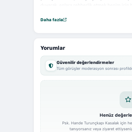
duyarak, onlara rehberlik etmek benim için 
Panik Atak
Okula Uyum Sorunları
Daha fazla
Dikkat Eksikliği
Davranış Bozuklukları
Çocuklarda Yeme Problemleri
Yorumlar
Güvenilir değerlendirmeler
Tüm görüşler moderasyon sonrası profilde
Henüz değerle
Psk. Hande Turunçkapı Kasalak için h
tanıyorsanız veya ziyaret ettiyseni