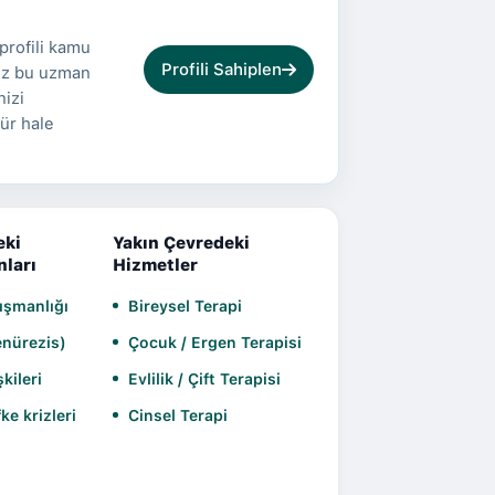
profili kamu
Profili Sahiplen
Siz bu uzman
nizi
ür hale
eki
Yakın Çevredeki
nları
Hizmetler
nışmanlığı
Bireysel Terapi
enürezis)
Çocuk / Ergen Terapisi
şkileri
Evlilik / Çift Terapisi
e krizleri
Cinsel Terapi