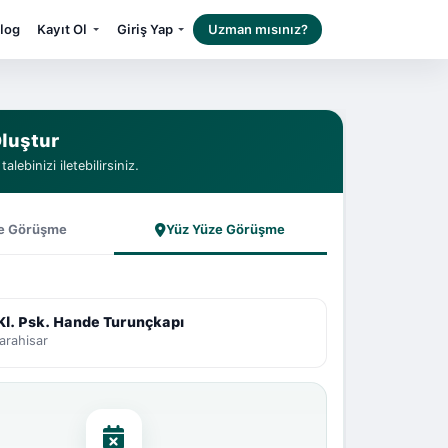
log
Kayıt Ol
Giriş Yap
Uzman mısınız?
luştur
alebinizi iletebilirsiniz.
e Görüşme
Yüz Yüze Görüşme
Kl. Psk. Hande Turunçkapı
arahisar