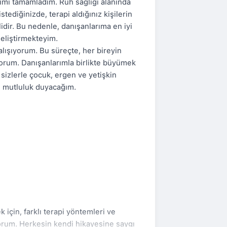
nsımı tamamladım. Ruh sağlığı alanında
tediğinizde, terapi aldığınız kişilerin
dir. Bu nedenle, danışanlarıma en iyi
geliştirmekteyim.
çalışıyorum. Bu süreçte, her bireyin
orum. Danışanlarımla birlikte büyümek
sizlerle çocuk, ergen ve yetişkin
an mutluluk duyacağım.
 için, farklı terapi yöntemleri ve
rum. Herkesin kendi hikayesine saygı