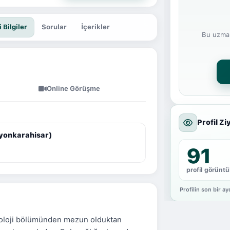
 Bilgiler
Sorular
İçerikler
Bu uzman
Online Görüşme
Profil Zi
fyonkarahisar)
91
profil görünt
Profilin son bir a
ikoloji bölümünden mezun olduktan