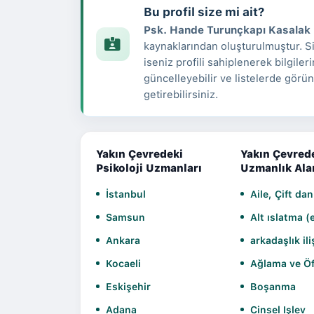
Bu profil size mi ait?
Psk. Hande Turunçkapı Kasalak
kaynaklarından oluşturulmuştur. 
iseniz profili sahiplenerek bilgileri
güncelleyebilir ve listelerde görün
getirebilirsiniz.
Yakın Çevredeki
Yakın Çevred
Psikoloji Uzmanları
Uzmanlık Ala
İstanbul
Aile, Çift da
Samsun
Alt ıslatma (
Ankara
arkadaşlık ili
Kocaeli
Ağlama ve Öfk
Eskişehir
Boşanma
Adana
Cinsel Işlev