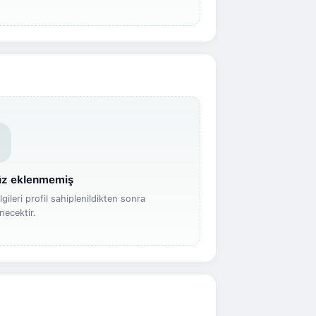
nüz eklenmemiş
gileri profil sahiplenildikten sonra
ecektir.