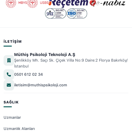
İLETIŞIM
Müthiş Psikoloji Teknoloji A.Ş
Şenlikköy Mh. Saçı Sk. Çiçek Villa No:9 Daire:2 Florya Bakırköy/
İstanbul
0501 612 02 34
iletisim@muthispsikoloji.com
SAĞLIK
Uzmanlar
Uzmanlık Alanları