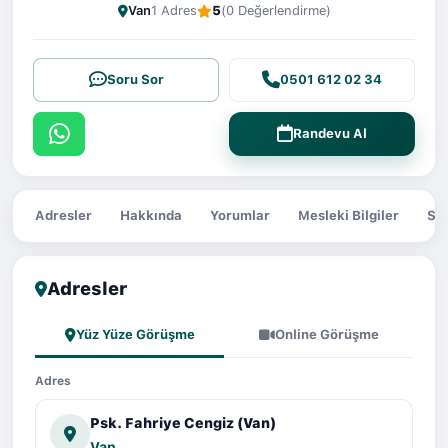
Van
1 Adres
5
(0 Değerlendirme)
Soru Sor
0501 612 02 34
Randevu Al
Adresler
Hakkında
Yorumlar
Mesleki Bilgiler
Sor
Adresler
Yüz Yüze Görüşme
Online Görüşme
Adres
Psk. Fahriye Cengiz (Van)
Van