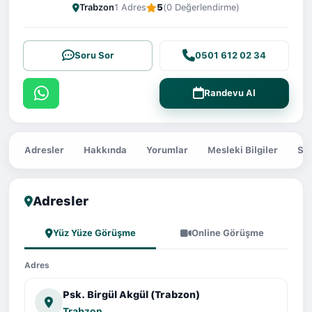
Trabzon
1 Adres
5
(0 Değerlendirme)
Soru Sor
0501 612 02 34
Randevu Al
Adresler
Hakkında
Yorumlar
Mesleki Bilgiler
Sor
Adresler
Yüz Yüze Görüşme
Online Görüşme
Adres
Psk. Birgül Akgül (Trabzon)
Trabzon