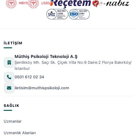
İLETIŞIM
Müthiş Psikoloji Teknoloji A.Ş
Şenlikköy Mh. Saçı Sk. Çiçek Villa No:9 Daire:2 Florya Bakırköy/
İstanbul
0501 612 02 34
iletisim@muthispsikoloji.com
SAĞLIK
Uzmanlar
Uzmanlık Alanları