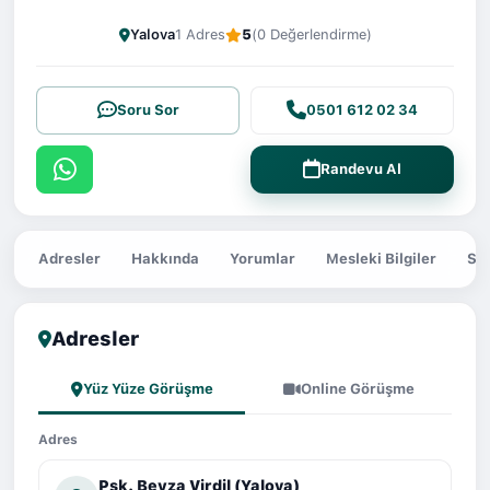
Yalova
1 Adres
5
(0 Değerlendirme)
Soru Sor
0501 612 02 34
Randevu Al
Adresler
Hakkında
Yorumlar
Mesleki Bilgiler
Sor
Adresler
Yüz Yüze Görüşme
Online Görüşme
Adres
Psk. Beyza Virdil (Yalova)