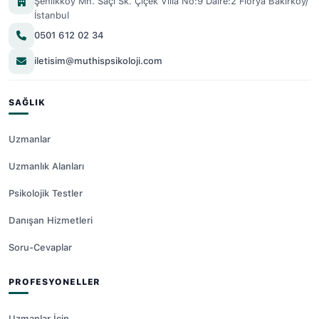
Şenlikköy Mh. Saçı Sk. Çiçek Villa No:9 Daire:2 Florya Bakırköy/
İstanbul
0501 612 02 34
iletisim@muthispsikoloji.com
SAĞLIK
Uzmanlar
Uzmanlık Alanları
Psikolojik Testler
Danışan Hizmetleri
Soru-Cevaplar
PROFESYONELLER
Uzmanlar İçin