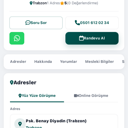
Trabzon
1 Adres
5
(0 Değerlendirme)
Soru Sor
0501 612 02 34
Randevu Al
Adresler
Hakkında
Yorumlar
Mesleki Bilgiler
Sor
Adresler
Yüz Yüze Görüşme
Online Görüşme
Adres
Psk. Benay Diyadin (Trabzon)
Trabzon