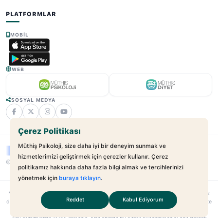
PLATFORMLAR
MOBIL
WEB
SOSYAL MEDYA
Çerez Politikası
Müthiş Psikoloji, size daha iyi bir deneyim sunmak ve
hizmetlerimizi geliştirmek için çerezler kullanır. Çerez
© 2025 - 2026 Müthiş Psikoloji. Tüm Hakları Saklıdır.
v2.21.17
politikamız hakkında daha fazla bilgi almak ve tercihlerinizi
yönetmek için
buraya tıklayın
.
Muthispsikoloji.com
bağımsız bir dijital sağlık platformudur; hastane veya klinik
Reddet
Kabul Ediyorum
değildir. Sunulan hizmetler uzman–danışan ilişkilerini kolaylaştırmayı amaçlar. Site
içeriği yalnızca bilgilendirme amaçlıdır; tıbbi teşhis veya tedavi yerine geçmez.