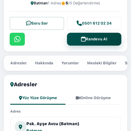
Batman
1 Adres
5
(0 Değerlendirme)
Soru Sor
0501 612 02 34
Randevu Al
Adresler
Hakkında
Yorumlar
Mesleki Bilgiler
Sor
Adresler
Yüz Yüze Görüşme
Online Görüşme
Adres
Psk. Ayşe Avcu (Batman)
Batman