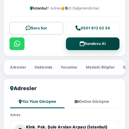
İstanbul
1 Adres
5
(0 Değerlendirme)
Soru Sor
0501 612 02 34
Randevu Al
Adresler
Hakkında
Yorumlar
Mesleki Bilgiler
Sor
Adresler
Yüz Yüze Görüşme
Online Görüşme
Adres
Klnk. Psk. Şule Arslan Arpacı (İstanbul)