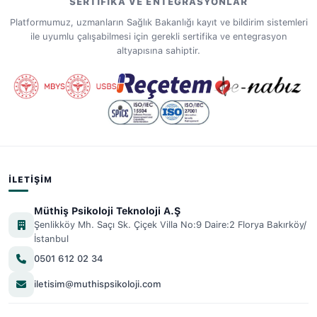
SERTIFIKA VE ENTEGRASYONLAR
Platformumuz, uzmanların Sağlık Bakanlığı kayıt ve bildirim sistemleri
ile uyumlu çalışabilmesi için gerekli sertifika ve entegrasyon
altyapısına sahiptir.
İLETIŞIM
Müthiş Psikoloji Teknoloji A.Ş
Şenlikköy Mh. Saçı Sk. Çiçek Villa No:9 Daire:2 Florya Bakırköy/
İstanbul
0501 612 02 34
iletisim@muthispsikoloji.com