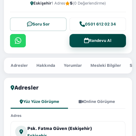
Eskişehir
1 Adres
5
(0 Değerlendirme)
Soru Sor
0501 612 02 34
Randevu Al
Adresler
Hakkında
Yorumlar
Mesleki Bilgiler
Sor
Adresler
Yüz Yüze Görüşme
Online Görüşme
Adres
Psk. Fatma Güven (Eskişehir)
Eskişehir