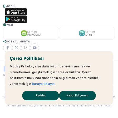
MOBIL
WEB
SOSYAL MEDYA
Çerez Politikası
Müthiş Psikoloji, size daha iyi bir deneyim sunmak ve
hizmetlerimizi geliştirmek için çerezler kullanır. Çerez
© 2025 - 2026 Müthiş Psikoloji. Tüm Hakları Saklıdır.
v2.21.17
politikamız hakkında daha fazla bilgi almak ve tercihlerinizi
yönetmek için
buraya tıklayın
.
Muthispsikoloji.com
bağımsız bir dijital sağlık platformudur; hastane veya klinik
Reddet
Kabul Ediyorum
değildir. Sunulan hizmetler uzman–danışan ilişkilerini kolaylaştırmayı amaçlar. Site
içeriği yalnızca bilgilendirme amaçlıdır; tıbbi teşhis veya tedavi yerine geçmez.
Acil durumlarda
112
’yi arayınız. Kriz anında bu siteyi kullanmayınız;
acil destek
kaynaklarına
başvurunuz.