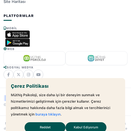
Site Haritası
PLATFORMLAR
MOBIL
WEB
SOSYAL MEDYA
Çerez Politikası
Müthiş Psikoloji, size daha iyi bir deneyim sunmak ve
hizmetlerimizi geliştirmek için çerezler kullanır. Çerez
© 2025 - 2026 Müthiş Psikoloji. Tüm Hakları Saklıdır.
v2.21.17
politikamız hakkında daha fazla bilgi almak ve tercihlerinizi
yönetmek için
buraya tıklayın
.
Muthispsikoloji.com
bağımsız bir dijital sağlık platformudur; hastane veya klinik
Reddet
Kabul Ediyorum
değildir. Sunulan hizmetler uzman–danışan ilişkilerini kolaylaştırmayı amaçlar. Site