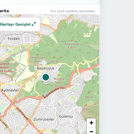
arita
Yüz yüze randevu konumları
Haritayı Genişlet
+
−