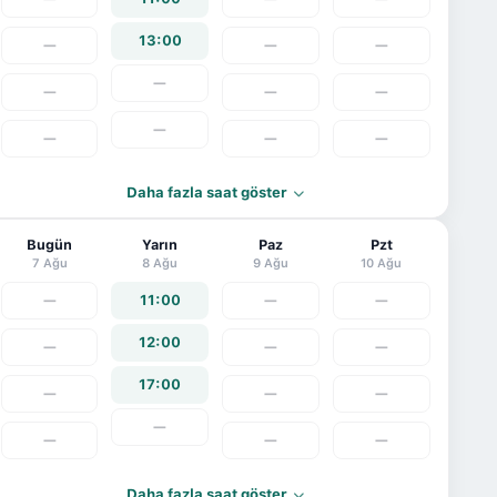
13:00
—
—
—
—
—
—
—
—
—
—
—
Daha fazla saat göster
Bugün
Yarın
Paz
Pzt
7 Ağu
8 Ağu
9 Ağu
10 Ağu
—
11:00
—
—
12:00
—
—
—
17:00
—
—
—
—
—
—
—
Daha fazla saat göster