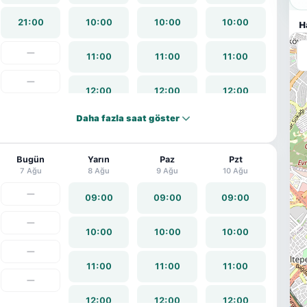
21:00
10:00
10:00
10:00
H
—
11:00
11:00
11:00
—
12:00
12:00
12:00
Daha fazla saat göster
13:00
13:00
13:00
Bugün
14:00
Yarın
14:00
Paz
14:00
Pzt
7 Ağu
8 Ağu
9 Ağu
10 Ağu
—
15:00
15:00
15:00
09:00
09:00
09:00
—
16:00
16:00
16:00
10:00
10:00
10:00
—
17:00
17:00
17:00
11:00
11:00
11:00
—
18:00
18:00
18:00
12:00
12:00
12:00