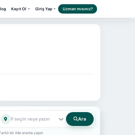
log
Kayıt Ol
Giriş Yap
Uzman mısınız?
Ara
İl
Farklı bir ilde arama yapın