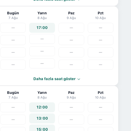
Bugün
Yarın
Paz
Pzt
7 Ağu
8 Ağu
9 Ağu
10 Ağu
—
17:00
—
—
—
—
—
—
—
—
—
—
—
—
—
—
Daha fazla saat göster
Bugün
Yarın
Paz
Pzt
7 Ağu
8 Ağu
9 Ağu
10 Ağu
—
12:00
—
—
13:00
—
—
—
15:00