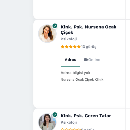
Klnk. Psk. Nursena Ocak
Çiçek
Psikoloji
13 görüş
Adres
Online
Adres bilgisi yok
Nursena Ocak Çiçek Klinik
Klnk. Psk. Ceren Tatar
Psikoloji
0 görüş