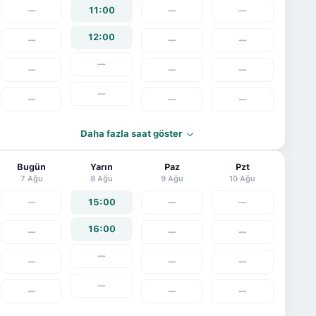
—
11:00
—
—
12:00
—
—
—
—
—
—
—
—
—
—
—
Daha fazla saat göster
Bugün
Yarın
Paz
Pzt
7 Ağu
8 Ağu
9 Ağu
10 Ağu
—
15:00
—
—
16:00
—
—
—
—
—
—
—
—
—
—
—