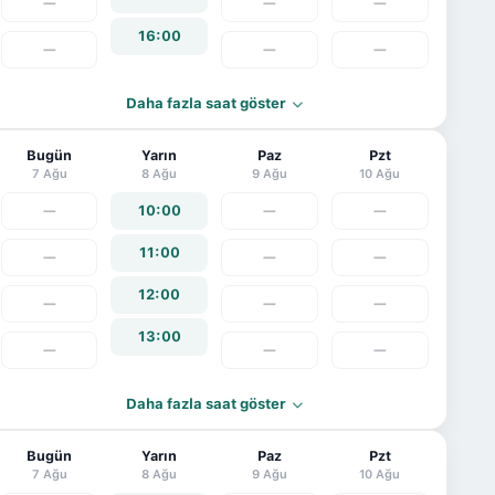
—
—
—
16:00
—
—
—
Daha fazla saat göster
Bugün
Yarın
Paz
Pzt
7 Ağu
8 Ağu
9 Ağu
10 Ağu
—
10:00
—
—
11:00
—
—
—
12:00
—
—
—
13:00
—
—
—
Daha fazla saat göster
Bugün
Yarın
Paz
Pzt
7 Ağu
8 Ağu
9 Ağu
10 Ağu