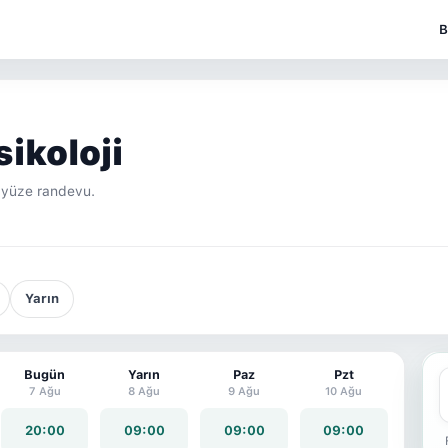
B
sikoloji
z yüze randevu.
Yarın
Bugün
Yarın
Paz
Pzt
7 Ağu
8 Ağu
9 Ağu
10 Ağu
20:00
09:00
09:00
09:00