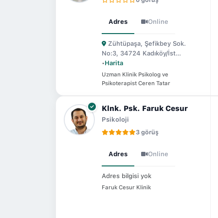
Adres
Online
Zühtüpaşa, Şefikbey Sok.
No:3, 34724 Kadıköy/İst…
•
Harita
Uzman Klinik Psikolog ve
Psikoterapist Ceren Tatar
Klnk. Psk. Faruk Cesur
Psikoloji
3 görüş
Adres
Online
Adres bilgisi yok
Faruk Cesur Klinik