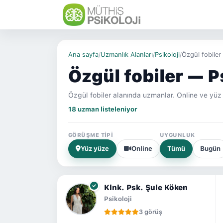
Ana sayfa
/
Uzmanlık Alanları
/
Psikoloji
/
Özgül fobiler
Özgül fobiler — P
Özgül fobiler alanında uzmanlar. Online ve yü
18 uzman listeleniyor
GÖRÜŞME TIPI
UYGUNLUK
Yüz yüze
Online
Tümü
Bugün
Klnk. Psk. Şule Köken
Psikoloji
3 görüş