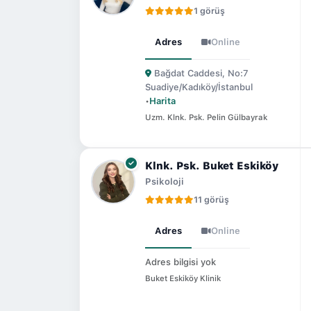
1 görüş
Adres
Online
Bağdat Caddesi, No:7
Suadiye/Kadıköy/İstanbul
•
Harita
Uzm. Klnk. Psk. Pelin Gülbayrak
Klnk. Psk. Buket Eskiköy
Psikoloji
11 görüş
Adres
Online
Adres bilgisi yok
Buket Eskiköy Klinik