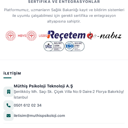
SERTIFIKA VE ENTEGRASYONLAR
Platformumuz, uzmanların Sağlık Bakanlığı kayıt ve bildirim sistemleri
ile uyumlu çalışabilmesi için gerekli sertifika ve entegrasyon
altyapısına sahiptir.
İLETIŞIM
Müthiş Psikoloji Teknoloji A.Ş
Şenlikköy Mh. Saçı Sk. Çiçek Villa No:9 Daire:2 Florya Bakırköy/
İstanbul
0501 612 02 34
iletisim@muthispsikoloji.com