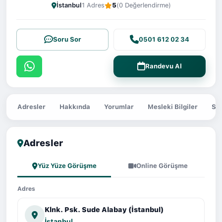
İstanbul
1 Adres
5
(0 Değerlendirme)
Soru Sor
0501 612 02 34
Randevu Al
Adresler
Hakkında
Yorumlar
Mesleki Bilgiler
Sor
Adresler
Yüz Yüze Görüşme
Online Görüşme
Adres
Klnk. Psk. Sude Alabay (İstanbul)
İstanbul