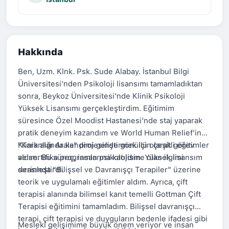
Hakkında
Ben, Uzm. Klnk. Psk. Sude Alabay. İstanbul Bilgi
Üniversitesi'nden Psikoloji lisansımı tamamladıktan
sonra, Beykoz Üniversitesi'nde Klinik Psikoloji
Yüksek Lisansımı gerçekleştirdim. Eğitimim
süresince Özel Moodist Hastanesi'nde staj yaparak
pratik deneyim kazandım ve World Human Relief’in
“Karanlığı Arala” projesinde gönüllü olarak görev
Klinik alanda kendimi geliştirmek için çeşitli eğitimler
aldım. Bu süreç, insan psikolojisine olan ilgimi
ve sertifika programlarına katıldım. Yüksek lisansım
derinleştirdi.
sırasında "Bilişsel ve Davranışçı Terapiler" üzerine
teorik ve uygulamalı eğitimler aldım. Ayrıca, çift
terapisi alanında bilimsel kanıt temelli Gottman Çift
Terapisi eğitimini tamamladım. Bilişsel davranışçı
terapi, çift terapisi ve duyguların bedenle ifadesi gibi
Mesleki gelişimime büyük önem veriyor ve insan