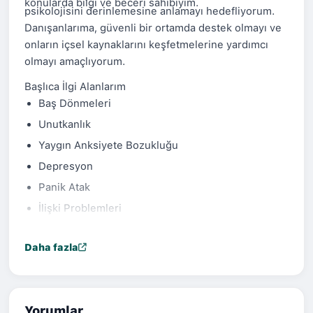
konularda bilgi ve beceri sahibiyim.
psikolojisini derinlemesine anlamayı hedefliyorum.
Danışanlarıma, güvenli bir ortamda destek olmayı ve
onların içsel kaynaklarını keşfetmelerine yardımcı
olmayı amaçlıyorum.
Başlıca İlgi Alanlarım
Baş Dönmeleri
Unutkanlık
Yaygın Anksiyete Bozukluğu
Depresyon
Panik Atak
İlişki Problemleri
Stres Yönetimi
Daha fazla
Çocuk ve Ergen Psikolojisi
Yorumlar