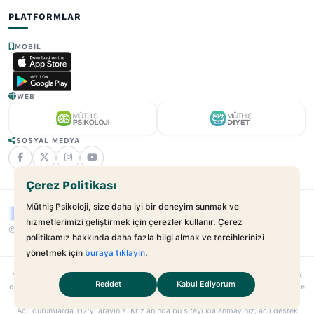
PLATFORMLAR
MOBIL
WEB
SOSYAL MEDYA
Çerez Politikası
Müthiş Psikoloji, size daha iyi bir deneyim sunmak ve
hizmetlerimizi geliştirmek için çerezler kullanır. Çerez
© 2025 - 2026 Müthiş Psikoloji. Tüm Hakları Saklıdır.
v2.21.17
politikamız hakkında daha fazla bilgi almak ve tercihlerinizi
yönetmek için
buraya tıklayın
.
Muthispsikoloji.com
bağımsız bir dijital sağlık platformudur; hastane veya klinik
Reddet
Kabul Ediyorum
değildir. Sunulan hizmetler uzman–danışan ilişkilerini kolaylaştırmayı amaçlar. Site
içeriği yalnızca bilgilendirme amaçlıdır; tıbbi teşhis veya tedavi yerine geçmez.
Acil durumlarda
112
’yi arayınız. Kriz anında bu siteyi kullanmayınız;
acil destek