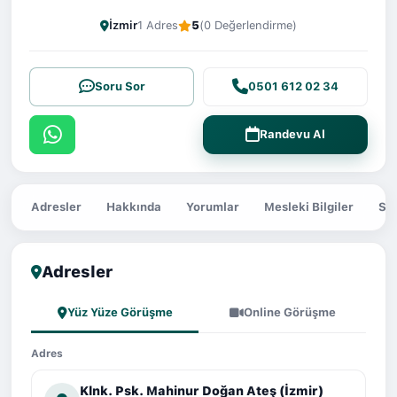
İzmir
1 Adres
5
(0 Değerlendirme)
Soru Sor
0501 612 02 34
Randevu Al
Adresler
Hakkında
Yorumlar
Mesleki Bilgiler
Sor
Adresler
Yüz Yüze Görüşme
Online Görüşme
Adres
Klnk. Psk. Mahinur Doğan Ateş (İzmir)