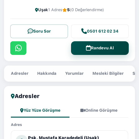
Uşak
1 Adres
5
(0 Değerlendirme)
Soru Sor
0501 612 02 34
Randevu Al
Adresler
Hakkında
Yorumlar
Mesleki Bilgiler
Sor
Adresler
Yüz Yüze Görüşme
Online Görüşme
Adres
Psk. Mustafa Karadedeli (Uşak)