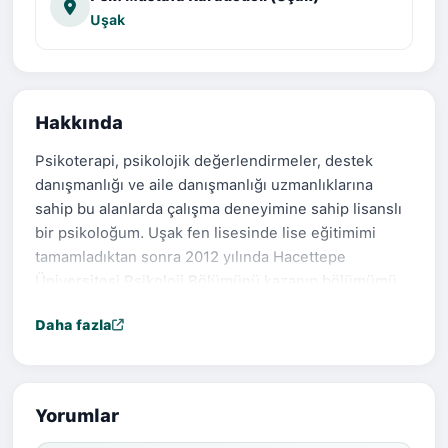
Uşak
Hakkında
Psikoterapi, psikolojik değerlendirmeler, destek
danışmanlığı ve aile danışmanlığı uzmanlıklarına
sahip bu alanlarda çalışma deneyimine sahip lisanslı
bir psikoloğum. Uşak fen lisesinde lise eğitimimi
tamamladıktan sonra 2012 yılında Hacettepe
Üniversitesi Psikoloji Bölümünü kazanıp bölümümü
şeref öğrencisi başarısıyla 2016 yılında bitirdim. 2019
Daha fazla
yılından itibaren şahsıma ait Vesile Psikoterapi ve
Danışmanlık merkezinde psikoterapi hizmeti
vermekte ve danışanlarımın farklı konulardaki
psikolojik yardım çağrılarına etik ve bilimsel veriler
Yorumlar
ışığında yanıt vermeye devam etmekteyim. Ergen ve