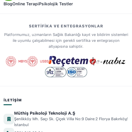
Blog
Online Terapi
Psikolojik Testler
Kompulsif Bozukluk Depresyon Özgül Fobi Yeme
Bozuklukları Evlenme Korkusu Boşanma Travması
Dikkat Eksikliği ve Hiperaktivite Çocuk ve Ergen
Psikolojisi Problemleri Çocuk ve Ergen Psikolojisi
SERTIFIKA VE ENTEGRASYONLAR
Evlilik Sorunları Performans Kaygısı Korku Travma
Platformumuz, uzmanların Sağlık Bakanlığı kayıt ve bildirim sistemleri
Öfke Emdr Uygulayıcısı Tümünü göster Videolar
ile uyumlu çalışabilmesi için gerekli sertifika ve entegrasyon
altyapısına sahiptir.
Yayınlar Bilimsel Araştırma Süreçleri Yöntem, Teknik
ve Etiğe Giriş Randevu al
İLETIŞIM
Müthiş Psikoloji Teknoloji A.Ş
Şenlikköy Mh. Saçı Sk. Çiçek Villa No:9 Daire:2 Florya Bakırköy/
İstanbul