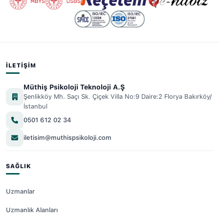
İLETIŞIM
Müthiş Psikoloji Teknoloji A.Ş
Şenlikköy Mh. Saçı Sk. Çiçek Villa No:9 Daire:2 Florya Bakırköy/
İstanbul
0501 612 02 34
iletisim@muthispsikoloji.com
SAĞLIK
Uzmanlar
Uzmanlık Alanları