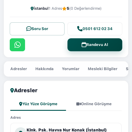
İstanbul
1 Adres
5
(0 Değerlendirme)
Soru Sor
0501 612 02 34
Randevu Al
Adresler
Hakkında
Yorumlar
Mesleki Bilgiler
Sor
Adresler
Yüz Yüze Görüşme
Online Görüşme
Adres
Klnk. Psk. Havva Nur Konak (İstanbul)