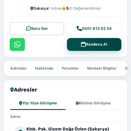
Sakarya
1 Adres
5
(0 Değerlendirme)
Soru Sor
0501 612 02 34
Randevu Al
Adresler
Hakkında
Yorumlar
Mesleki Bilgiler
Sor
Adresler
Yüz Yüze Görüşme
Online Görüşme
Adres
Klnk. Psk. Gizem Doğa Özlen (Sakarya)