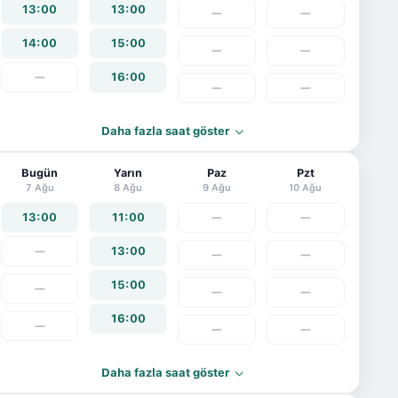
13:00
13:00
—
—
14:00
15:00
—
—
—
16:00
—
—
Daha fazla saat göster
Bugün
Yarın
Paz
Pzt
7 Ağu
8 Ağu
9 Ağu
10 Ağu
13:00
11:00
—
—
—
13:00
—
—
15:00
—
—
—
16:00
—
—
—
Daha fazla saat göster