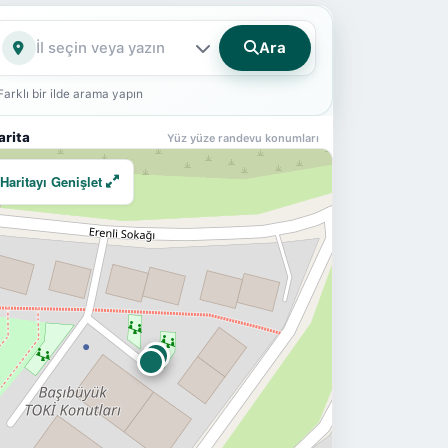
Ara
İl
Farklı bir ilde arama yapın
arita
Yüz yüze randevu konumları
Haritayı Genişlet