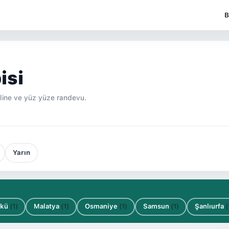
B
isi
Online ve yüz yüze randevu.
Yarın
akü
(1)
Malatya
(1)
Osmaniye
(1)
Samsun
(1)
Şanlıurfa
(