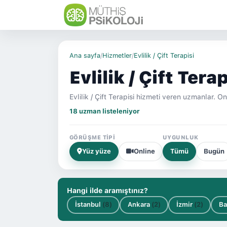
Ana sayfa
/
Hizmetler
/
Evlilik / Çift Terapisi
Evlilik / Çift Terap
Evlilik / Çift Terapisi hizmeti veren uzmanlar. 
18 uzman listeleniyor
GÖRÜŞME TIPI
UYGUNLUK
Yüz yüze
Online
Tümü
Bugün
Hangi ilde aramıştınız?
İstanbul
(8)
Ankara
(2)
İzmir
(2)
B