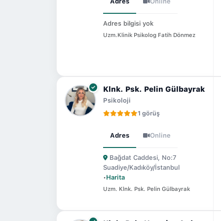
Adres
Online
Adres bilgisi yok
Uzm.Klinik Psikolog Fatih Dönmez
Klnk. Psk. Pelin Gülbayrak
Psikoloji
1 görüş
Adres
Online
Bağdat Caddesi, No:7
Suadiye/Kadıköy/İstanbul
•
Harita
Uzm. Klnk. Psk. Pelin Gülbayrak