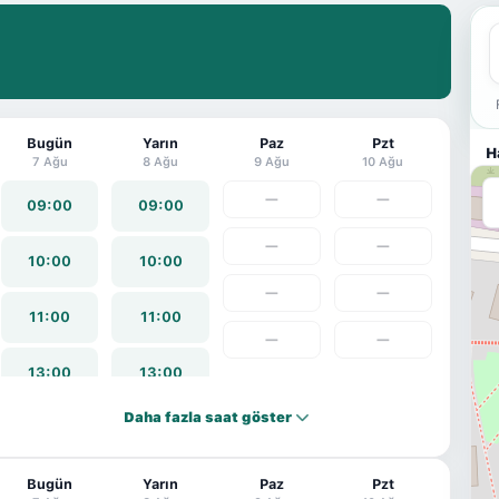
Bugün
Yarın
Paz
Pzt
H
7 Ağu
8 Ağu
9 Ağu
10 Ağu
—
—
09:00
09:00
—
—
10:00
10:00
—
—
11:00
11:00
—
—
13:00
13:00
Daha fazla saat göster
14:00
14:00
Bugün
15:00
15:00
Yarın
Paz
Pzt