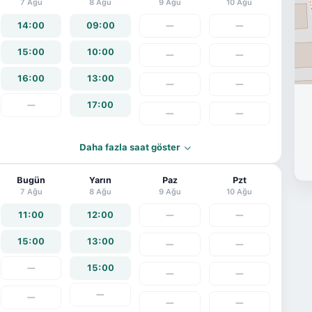
7 Ağu
8 Ağu
9 Ağu
10 Ağu
16:00
14:00
09:00
—
—
15:00
10:00
—
—
17:00
16:00
13:00
—
—
—
17:00
—
—
Daha fazla saat göster
Bugün
Yarın
Paz
Pzt
7 Ağu
8 Ağu
9 Ağu
10 Ağu
11:00
12:00
—
—
15:00
13:00
—
—
—
15:00
—
—
—
—
—
—