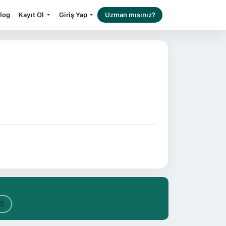
log
Kayıt Ol
Giriş Yap
Uzman mısınız?
1)