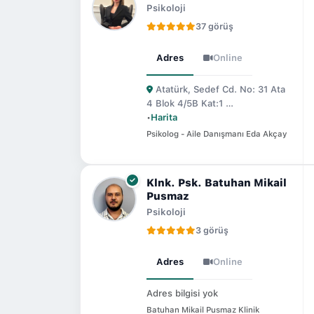
Psikoloji
37 görüş
Adres
Online
Atatürk, Sedef Cd. No: 31 Ata
4 Blok 4/5B Kat:1 …
•
Harita
Psikolog - Aile Danışmanı Eda Akçay
Klnk. Psk. Batuhan Mikail
Pusmaz
Psikoloji
3 görüş
Adres
Online
Adres bilgisi yok
Batuhan Mikail Pusmaz Klinik