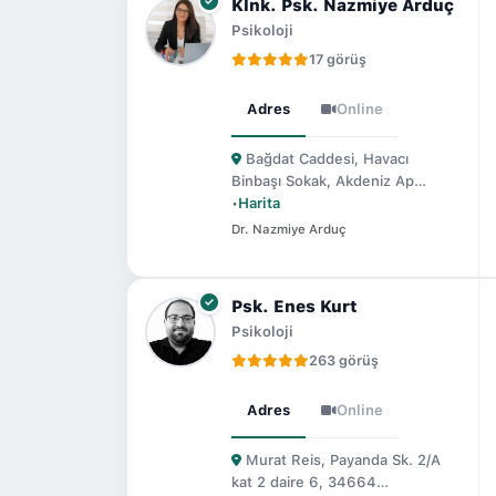
Klnk. Psk. Nazmiye Arduç
Psikoloji
17 görüş
Adres
Online
Bağdat Caddesi, Havacı
Binbaşı Sokak, Akdeniz Ap…
•
Harita
Dr. Nazmiye Arduç
Psk. Enes Kurt
Psikoloji
263 görüş
Adres
Online
Murat Reis, Payanda Sk. 2/A
kat 2 daire 6, 34664…