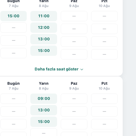
Bugün
Yarın
Paz
Pzt
7 Ağu
8 Ağu
9 Ağu
10 Ağu
15:00
11:00
—
—
—
12:00
—
—
13:00
—
—
—
15:00
—
—
—
Daha fazla saat göster
Bugün
Yarın
Paz
Pzt
7 Ağu
8 Ağu
9 Ağu
10 Ağu
—
09:00
—
—
13:00
—
—
—
15:00
—
—
—
—