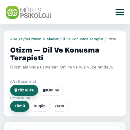
Ana sayfa
/
Uzmanlık Alanları
/
Dil Ve Konusma Terapisti
/
Otizm
Otizm — Dil Ve Konusma
Terapisti
Otizm alanında uzmanlar. Online ve yüz yüze randevu.
GÖRÜŞME TIPI
Yüz yüze
Online
UYGUNLUK
Tümü
Bugün
Yarın