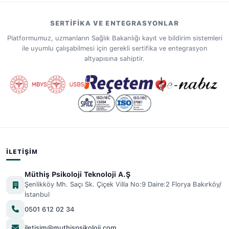
SERTIFIKA VE ENTEGRASYONLAR
Platformumuz, uzmanların Sağlık Bakanlığı kayıt ve bildirim sistemleri
ile uyumlu çalışabilmesi için gerekli sertifika ve entegrasyon
altyapısına sahiptir.
İLETIŞIM
Müthiş Psikoloji Teknoloji A.Ş
Şenlikköy Mh. Saçı Sk. Çiçek Villa No:9 Daire:2 Florya Bakırköy/
İstanbul
0501 612 02 34
iletisim@muthispsikoloji.com