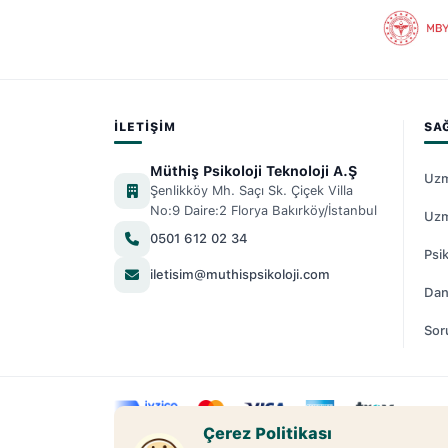
İLETIŞIM
SA
Müthiş Psikoloji Teknoloji A.Ş
Uzm
Şenlikköy Mh. Saçı Sk. Çiçek Villa
No:9 Daire:2 Florya Bakırköy/İstanbul
Uzm
0501 612 02 34
Psik
iletisim@muthispsikoloji.com
Dan
Sor
Çerez Politikası