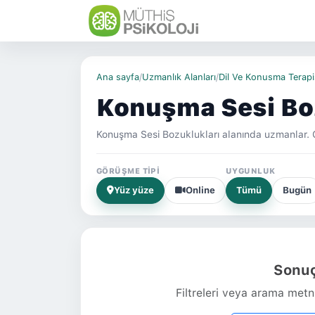
Ana sayfa
/
Uzmanlık Alanları
/
Dil Ve Konusma Terapi
Konuşma Sesi Boz
Konuşma Sesi Bozuklukları alanında uzmanlar. 
GÖRÜŞME TIPI
UYGUNLUK
Yüz yüze
Online
Tümü
Bugün
Sonuç
Filtreleri veya arama metni