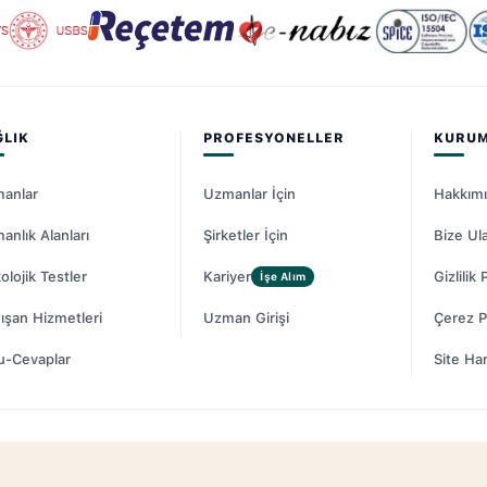
ĞLIK
PROFESYONELLER
KURU
anlar
Uzmanlar İçin
Hakkım
anlık Alanları
Şirketler İçin
Bize Ul
olojik Testler
Kariyer
Gizlilik 
İşe Alım
ışan Hizmetleri
Uzman Girişi
Çerez Po
u-Cevaplar
Site Har
© 20