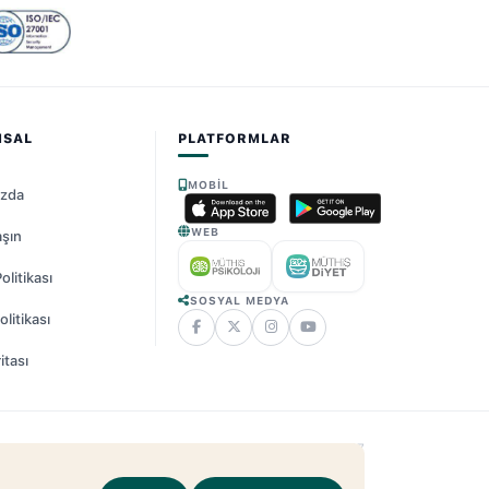
MSAL
PLATFORMLAR
MOBIL
ızda
WEB
aşın
Politikası
SOSYAL MEDYA
litikası
itası
25 - 2026 Müthiş Psikoloji. Tüm Hakları Saklıdır.
v2.21.17