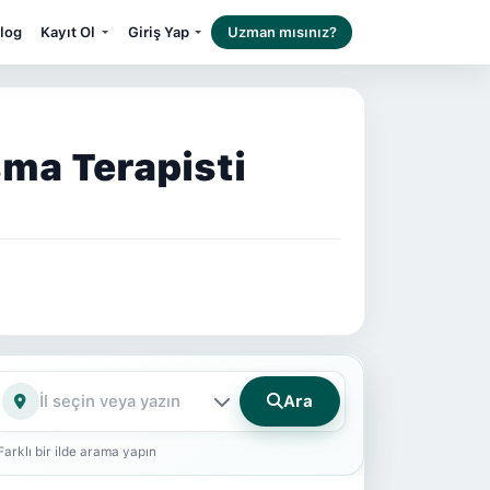
log
Kayıt Ol
Giriş Yap
Uzman mısınız?
ma Terapisti
Ara
İl
Farklı bir ilde arama yapın