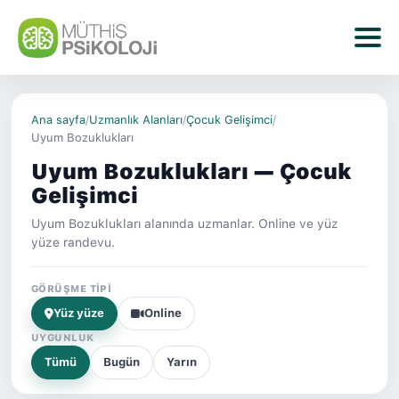
Ana sayfa
/
Uzmanlık Alanları
/
Çocuk Gelişimci
/
Uyum Bozuklukları
Uyum Bozuklukları — Çocuk
Gelişimci
Uyum Bozuklukları alanında uzmanlar. Online ve yüz
yüze randevu.
GÖRÜŞME TIPI
Yüz yüze
Online
UYGUNLUK
Tümü
Bugün
Yarın