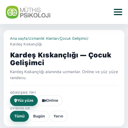
Ana sayfa
/
Uzmanlık Alanları
/
Çocuk Gelişimci
/
Kardeş Kıskançlığı
Kardeş Kıskançlığı — Çocuk
Gelişimci
Kardeş Kıskançlığı alanında uzmanlar. Online ve yüz yüze
randevu.
GÖRÜŞME TIPI
Yüz yüze
Online
UYGUNLUK
Tümü
Bugün
Yarın