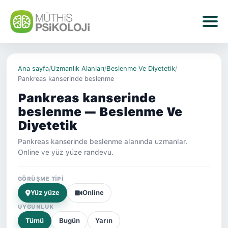
Ana sayfa
/
Uzmanlık Alanları
/
Beslenme Ve Diyetetik
/
Pankreas kanserinde beslenme
Pankreas kanserinde
beslenme — Beslenme Ve
Diyetetik
Pankreas kanserinde beslenme alanında uzmanlar.
Online ve yüz yüze randevu.
GÖRÜŞME TIPI
Yüz yüze
Online
UYGUNLUK
Tümü
Bugün
Yarın