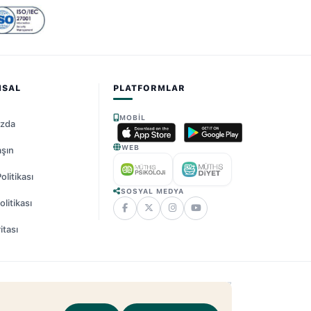
MSAL
PLATFORMLAR
MOBIL
ızda
WEB
aşın
Politikası
SOSYAL MEDYA
litikası
itası
25 - 2026 Müthiş Psikoloji. Tüm Hakları Saklıdır.
v2.21.17