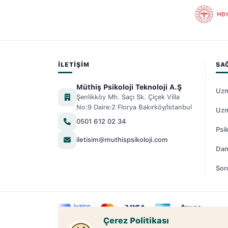
İLETIŞIM
SA
Müthiş Psikoloji Teknoloji A.Ş
Uzm
Şenlikköy Mh. Saçı Sk. Çiçek Villa
No:9 Daire:2 Florya Bakırköy/İstanbul
Uzm
0501 612 02 34
Psik
iletisim@muthispsikoloji.com
Dan
Sor
Çerez Politikası