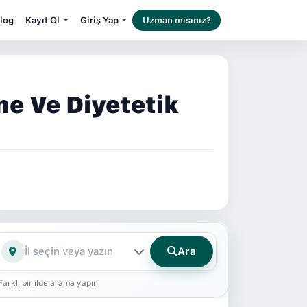
log
Kayıt Ol
Giriş Yap
Uzman mısınız?
e Ve Diyetetik
Ara
İl
Farklı bir ilde arama yapın