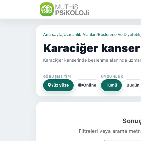
Ana sayfa
/
Uzmanlık Alanları
/
Beslenme Ve Diyetetik
Karaciğer kanser
Karaciğer kanserinde beslenme alanında uzman
GÖRÜŞME TIPI
UYGUNLUK
Yüz yüze
Online
Tümü
Bugün
Sonuç
Filtreleri veya arama metni