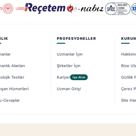
ĞLIK
PROFESYONELLER
KURU
anlar
Uzmanlar İçin
Hakkım
anlık Alanları
Şirketler İçin
Bize Ul
olojik Testler
Kariyer
Gizlilik 
İşe Alım
ışan Hizmetleri
Uzman Girişi
Çerez Po
u-Cevaplar
Site Har
© 20