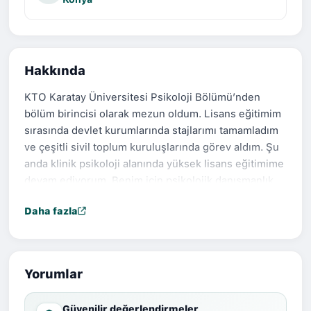
Hakkında
KTO Karatay Üniversitesi Psikoloji Bölümü’nden
bölüm birincisi olarak mezun oldum. Lisans eğitimim
sırasında devlet kurumlarında stajlarımı tamamladım
ve çeşitli sivil toplum kuruluşlarında görev aldım. Şu
anda klinik psikoloji alanında yüksek lisans eğitimime
devam ediyorum. Benim için psikolojik danışmanlık
süreci, kendinizi tamamen güvende hissettiğiniz,
Daha fazla
sınırları net ve korunaklı bir alan yaratmaktır.
Çalışmalarımda en büyük önceliğim, danışanlarıma bu
sağlam ve sarsılmaz zemini sunabilmektir.Meslek
hayatıma sevgi evlerinde ve koruyucu aile yanında
Yorumlar
kalan çocuklarla çalışarak başladım. Küçük yaşlarda,
bir insan ömrüne sığması zor büyük ıstıraplarla
Güvenilir değerlendirmeler