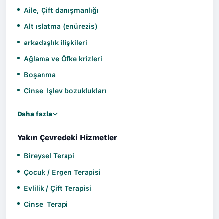
Bozuklukları Okula Uyum Sorunları Anne-Baba
Aile, Çift danışmanlığı
Eğitimi ve Danışmanlığı Çocuklarda Yeme
Alt ıslatma (enürezis)
Problemleri Kronik Erteleme Davranışı Çocuklarda
arkadaşlık ilişkileri
Öfke Problemi Panik Atak Panik Bozukluğu Sosyal
Uyum Problemleri Stres Agorafobi Travma Sonrası
Ağlama ve Öfke krizleri
Stres Bozukluğu Tümünü göster Bilinen diller Türkçe
Boşanma
Yayınlar İyi İnsanlar Ansiklopedisi,2024 (Bölüm
Cinsel Işlev bozuklukları
yazarı) Ödüller KTO Karatay Üniversitesi Psikoloji
Bölümünden, bölüm birinciliğiyle mezun oldum.
Daha fazla
Randevu al
Yakın Çevredeki Hizmetler
Bireysel Terapi
Çocuk / Ergen Terapisi
Evlilik / Çift Terapisi
Cinsel Terapi