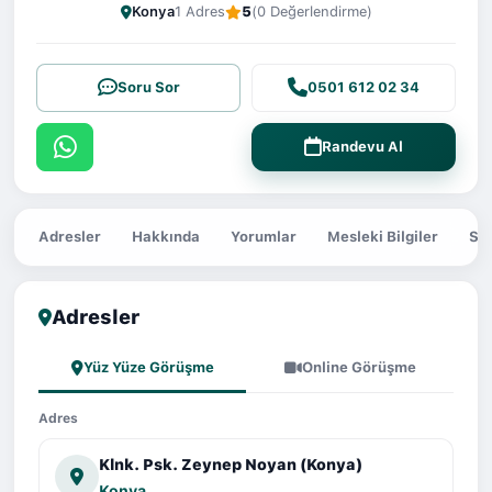
Konya
1 Adres
5
(0 Değerlendirme)
Soru Sor
0501 612 02 34
Randevu Al
Adresler
Hakkında
Yorumlar
Mesleki Bilgiler
Sor
Adresler
Yüz Yüze Görüşme
Online Görüşme
Adres
Klnk. Psk. Zeynep Noyan (Konya)
Konya