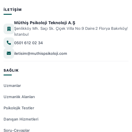
İLETIŞIM
Müthiş Psikoloji Teknoloji A.Ş
Şenlikköy Mh. Saçı Sk. Çiçek Villa No:9 Daire:2 Florya Bakırköy/
İstanbul
0501 612 02 34
iletisim@muthispsikoloji.com
SAĞLIK
Uzmanlar
Uzmanlık Alanları
Psikolojik Testler
Danışan Hizmetleri
Soru-Cevaplar