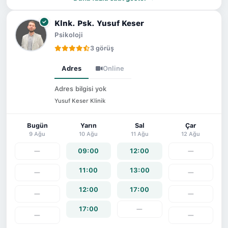
Klnk. Psk. Yusuf Keser
Psikoloji
3 görüş
Adres
Online
Adres bilgisi yok
Yusuf Keser Klinik
Bugün
Yarın
Sal
Çar
9 Ağu
10 Ağu
11 Ağu
12 Ağu
—
09:00
12:00
—
11:00
13:00
—
—
12:00
17:00
—
—
17:00
—
—
—