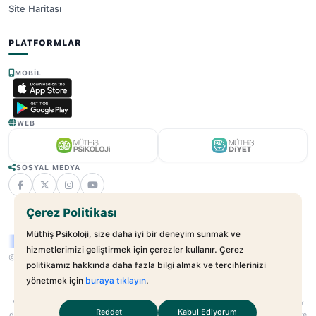
Site Haritası
PLATFORMLAR
MOBIL
WEB
SOSYAL MEDYA
Çerez Politikası
Müthiş Psikoloji, size daha iyi bir deneyim sunmak ve
hizmetlerimizi geliştirmek için çerezler kullanır. Çerez
© 2025 - 2026 Müthiş Psikoloji. Tüm Hakları Saklıdır.
v2.21.17
politikamız hakkında daha fazla bilgi almak ve tercihlerinizi
yönetmek için
buraya tıklayın
.
Muthispsikoloji.com
bağımsız bir dijital sağlık platformudur; hastane veya klinik
Reddet
Kabul Ediyorum
değildir. Sunulan hizmetler uzman–danışan ilişkilerini kolaylaştırmayı amaçlar. Site