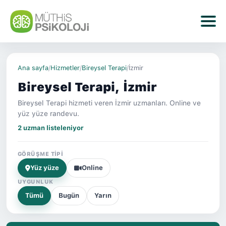
Ana sayfa
/
Hizmetler
/
Bireysel Terapi
/
İzmir
Bireysel Terapi, İzmir
Bireysel Terapi hizmeti veren İzmir uzmanları. Online ve
yüz yüze randevu.
2 uzman listeleniyor
GÖRÜŞME TIPI
Yüz yüze
Online
UYGUNLUK
Tümü
Bugün
Yarın