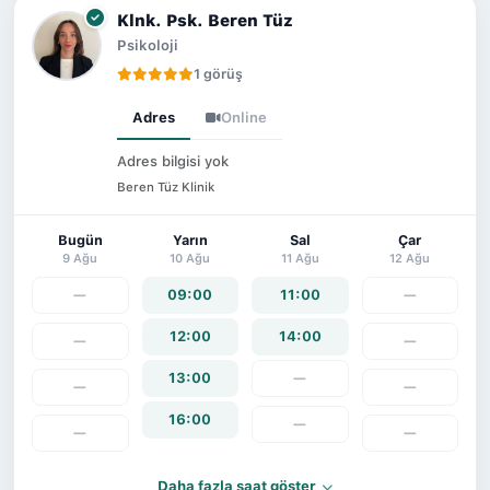
Klnk. Psk. Beren Tüz
Psikoloji
1 görüş
Adres
Online
Adres bilgisi yok
Beren Tüz Klinik
Bugün
Yarın
Sal
Çar
9 Ağu
10 Ağu
11 Ağu
12 Ağu
—
09:00
11:00
—
12:00
14:00
—
—
13:00
—
—
—
16:00
—
—
—
Daha fazla saat göster