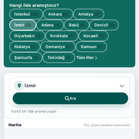
Hangi ilde aramıştınız?
İstanbul
(21)
Ankara
(4)
Antalya
(2)
İzmir
(2)
Adana
(1)
Bakü
(1)
Denizli
(1)
Diyarbakır
(1)
Kırıkkale
(1)
Kocaeli
(1)
Malatya
(1)
Osmaniye
(1)
Samsun
(1)
Şanlıurfa
(1)
Tekirdağ
(1)
Tüm iller
İl
Ara
Farklı bir ilde arama yapın
Harita
Yüz yüze randevu konumları