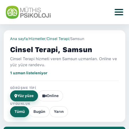
Ana sayfa
/
Hizmetler
/
Cinsel Terapi
/
Samsun
Cinsel Terapi, Samsun
Cinsel Terapi hizmeti veren Samsun uzmanları. Online ve
yüz yüze randevu.
1 uzman listeleniyor
GÖRÜŞME TIPI
Yüz yüze
Online
UYGUNLUK
Tümü
Bugün
Yarın