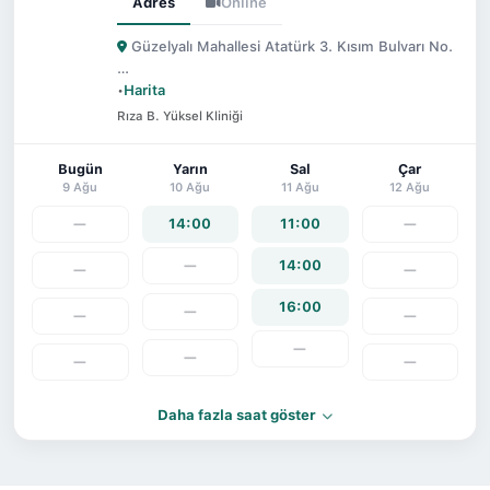
Adres
Online
Güzelyalı Mahallesi Atatürk 3. Kısım Bulvarı No.
…
•
Harita
Rıza B. Yüksel Kliniği
Bugün
Yarın
Sal
Çar
9 Ağu
10 Ağu
11 Ağu
12 Ağu
—
14:00
11:00
—
—
14:00
—
—
16:00
—
—
—
—
—
—
—
Daha fazla saat göster