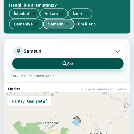
Hangi ilde aramıştınız?
İstanbul
(2)
Ankara
(1)
İzmir
(1)
Osmaniye
(1)
Samsun
(1)
Tüm iller
İl
Ara
Farklı bir ilde arama yapın
Harita
Yüz yüze randevu konumları
Haritayı Genişlet