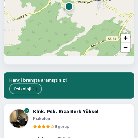
+
−
Hangi branşta aramıştınız?
Psikoloji
(1)
Klnk. Psk. Rıza Berk Yüksel
Psikoloji
6 görüş