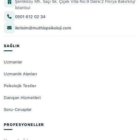
Şenlikköy Mh. Saçı Sk. Çiçek Villa No:9 Daire:2 Florya Bakırköy/
İstanbul
0501 612 02 34
iletisim@muthispsikoloji.com
SAĞLIK
Uzmanlar
Uzmanlık Alanları
Psikolojik Testler
Danışan Hizmetleri
Soru-Cevaplar
PROFESYONELLER