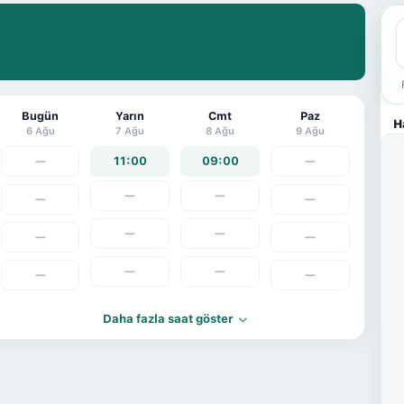
Bugün
Yarın
Cmt
Paz
H
6 Ağu
7 Ağu
8 Ağu
9 Ağu
—
11:00
09:00
—
—
—
—
—
—
—
—
—
—
—
—
—
Daha fazla saat göster