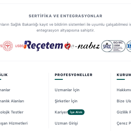
SERTIFIKA VE ENTEGRASYONLAR
ın Sağlık Bakanlığı kayıt ve bildirim sistemleri ile uyumlu çalışabilmesi iç
entegrasyon altyapısına sahiptir.
ĞLIK
PROFESYONELLER
KURU
anlar
Uzmanlar İçin
Hakkım
anlık Alanları
Şirketler İçin
Bize Ul
olojik Testler
Kariyer
Gizlilik 
İşe Alım
ışan Hizmetleri
Uzman Girişi
Çerez Po