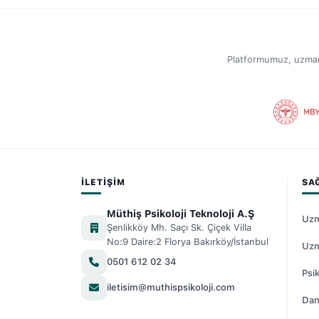
Platformumuz, uzmanlar
İLETIŞIM
SA
Müthiş Psikoloji Teknoloji A.Ş
Uzm
Şenlikköy Mh. Saçı Sk. Çiçek Villa
No:9 Daire:2 Florya Bakırköy/İstanbul
Uzm
0501 612 02 34
Psik
iletisim@muthispsikoloji.com
Dan