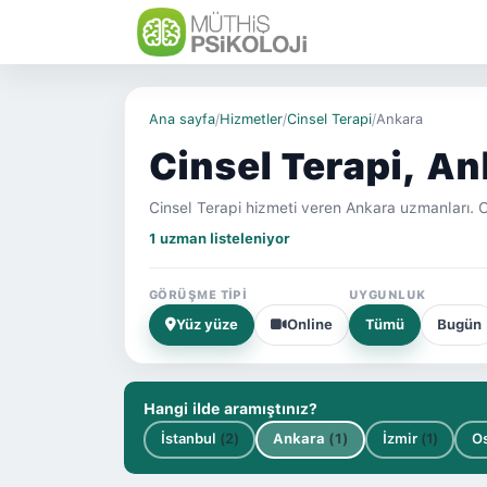
Ana sayfa
/
Hizmetler
/
Cinsel Terapi
/
Ankara
Cinsel Terapi, An
Cinsel Terapi hizmeti veren Ankara uzmanları. 
1 uzman listeleniyor
GÖRÜŞME TIPI
UYGUNLUK
Yüz yüze
Online
Tümü
Bugün
Hangi ilde aramıştınız?
İstanbul
(2)
Ankara
(1)
İzmir
(1)
O