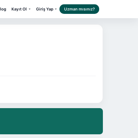
log
Kayıt Ol
Giriş Yap
Uzman mısınız?