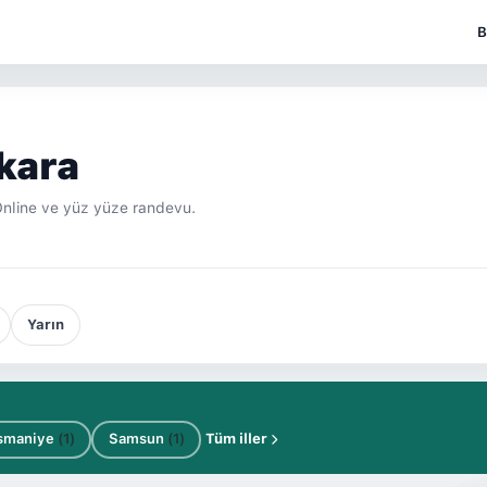
B
kara
Online ve yüz yüze randevu.
Yarın
smaniye
(1)
Samsun
(1)
Tüm iller