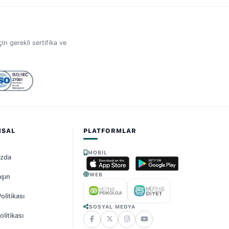
in gerekli sertifika ve
MSAL
PLATFORMLAR
MOBIL
ızda
WEB
aşın
Politikası
SOSYAL MEDYA
litikası