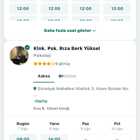
12:00
12:00
12:00
12:00
13:00
13:00
13:00
13:00
Daha fazla saat göster
14:00
14:00
14:00
14:00
15:00
15:00
15:00
15:00
Klnk. Psk. Rıza Berk Yüksel
Psikoloji
16:00
16:00
16:00
16:00
6 görüş
Adres
Online
Güzelyalı Mahallesi Atatürk 3. Kısım Bulvarı No.
…
•
Harita
Rıza B. Yüksel Kliniği
Bugün
Yarın
Paz
Pzt
7 Ağu
8 Ağu
9 Ağu
10 Ağu
09:00
14:00
—
—