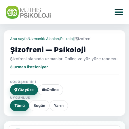
Ana sayfa
/
Uzmanlık Alanları
/
Psikoloji
/
Şizofreni
Şizofreni — Psikoloji
Şizofreni alanında uzmanlar. Online ve yüz yüze randevu.
3 uzman listeleniyor
GÖRÜŞME TIPI
Yüz yüze
Online
UYGUNLUK
Tümü
Bugün
Yarın