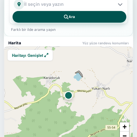
İl
Ara
Farklı bir ilde arama yapın
Harita
Yüz yüze randevu konumları
Haritayı Genişlet
+
−