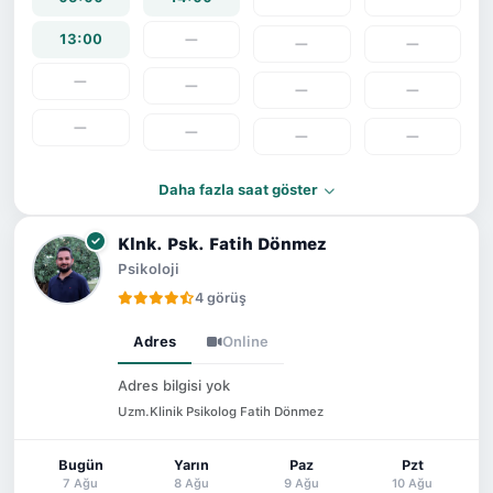
13:00
—
—
—
—
—
—
—
—
—
—
—
Daha fazla saat göster
Klnk. Psk. Fatih Dönmez
Psikoloji
4 görüş
Adres
Online
Adres bilgisi yok
Uzm.Klinik Psikolog Fatih Dönmez
Bugün
Yarın
Paz
Pzt
7 Ağu
8 Ağu
9 Ağu
10 Ağu