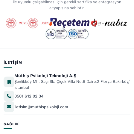
ile uyumlu çalışabilmesi için gerekli sertifika ve entegrasyon
altyapısına sahiptir.
İLETIŞIM
Müthiş Psikoloji Teknoloji A.Ş
Şenlikköy Mh. Saçı Sk. Çiçek Villa No:9 Daire:2 Florya Bakırköy/
İstanbul
0501 612 02 34
iletisim@muthispsikoloji.com
SAĞLIK