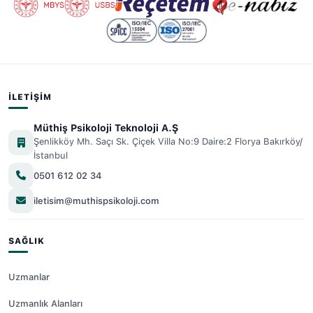
İLETIŞIM
Müthiş Psikoloji Teknoloji A.Ş
Şenlikköy Mh. Saçı Sk. Çiçek Villa No:9 Daire:2 Florya Bakırköy/
İstanbul
0501 612 02 34
iletisim@muthispsikoloji.com
SAĞLIK
Uzmanlar
Uzmanlık Alanları