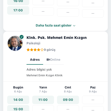
16:00
—
—
—
17:00
—
—
—
Daha fazla saat göster
Klnk. Psk. Mehmet Emin Kızgın
Psikoloji
9 görüş
Adres
Online
Adres bilgisi yok
Mehmet Emin Kızgın Klinik
Bugün
Yarın
Cmt
Paz
6 Ağu
7 Ağu
8 Ağu
9 Ağu
14:00
11:00
09:00
—
15:00
—
—
—