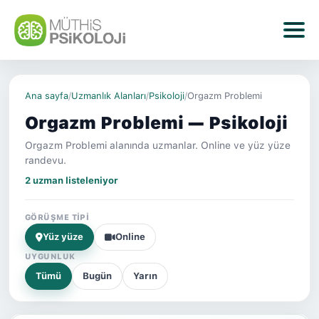
Ana sayfa
/
Uzmanlık Alanları
/
Psikoloji
/
Orgazm Problemi
Orgazm Problemi — Psikoloji
Orgazm Problemi alanında uzmanlar. Online ve yüz yüze
randevu.
2 uzman listeleniyor
GÖRÜŞME TIPI
Yüz yüze
Online
UYGUNLUK
Tümü
Bugün
Yarın