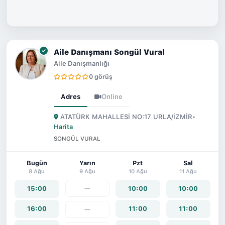
Aile Danışmanı Songül Vural
Aile Danışmanlığı
0 görüş
Adres
Online
ATATÜRK MAHALLESİ NO:17 URLA/İZMİR
•
Harita
SONGÜL VURAL
Bugün
Yarın
Pzt
Sal
8 Ağu
9 Ağu
10 Ağu
11 Ağu
—
15:00
10:00
10:00
16:00
11:00
11:00
—