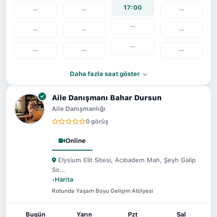
17:00
—
—
—
—
—
—
—
—
—
—
—
Daha fazla saat göster
Aile Danışmanı Bahar Dursun
Aile Danışmanlığı
0 görüş
Online
Elysium Elit Sitesi, Acıbadem Mah, Şeyh Galip
So…
•
Harita
Rotunda Yaşam Boyu Gelişim Atölyesi
Bugün
Yarın
Pzt
Sal