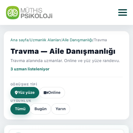
Ana sayfa
/
Uzmanlık Alanları
/
Aile Danışmanlığı
/
Travma
Travma — Aile Danışmanlığı
Travma alanında uzmanlar. Online ve yüz yüze randevu.
3 uzman listeleniyor
GÖRÜŞME TIPI
Yüz yüze
Online
UYGUNLUK
Tümü
Bugün
Yarın