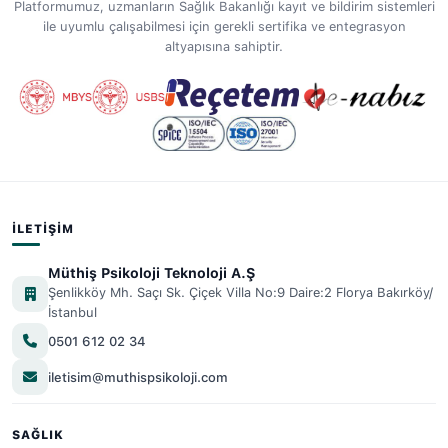
Platformumuz, uzmanların Sağlık Bakanlığı kayıt ve bildirim sistemleri
ile uyumlu çalışabilmesi için gerekli sertifika ve entegrasyon
altyapısına sahiptir.
İLETIŞIM
Müthiş Psikoloji Teknoloji A.Ş
Şenlikköy Mh. Saçı Sk. Çiçek Villa No:9 Daire:2 Florya Bakırköy/
İstanbul
0501 612 02 34
iletisim@muthispsikoloji.com
SAĞLIK