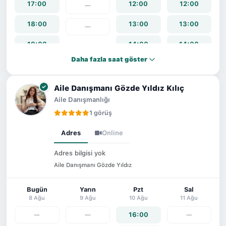
17:00
12:00
12:00
—
18:00
13:00
13:00
—
19:00
14:00
14:00
Daha fazla saat göster
20:00
15:00
15:00
21:00
16:00
16:00
Aile Danışmanı Gözde Yıldız Kılıç
Aile Danışmanlığı
22:00
17:00
17:00
1 görüş
18:00
18:00
Adres
Online
19:00
19:00
Adres bilgisi yok
Aile Danışmanı Gözde Yıldız
20:00
20:00
21:00
21:00
Bugün
Yarın
Pzt
Sal
8 Ağu
9 Ağu
10 Ağu
11 Ağu
22:00
22:00
—
—
16:00
—