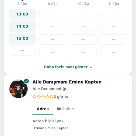
8 Ağu
9 Ağu
10 Ağu
11 Ağu
22:00
22:00
—
—
—
13:00
14:00
—
—
—
15:00
—
—
—
—
—
—
—
Daha fazla saat göster
Aile Danışmanı Emine Kaptan
Aile Danışmanlığı
0 görüş
Adres
Online
Adres bilgisi yok
Uzman Emine Kaptan