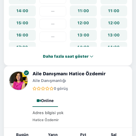
14:00
11:00
11:00
—
15:00
12:00
12:00
—
16:00
13:00
13:00
—
17:00
14:00
14:00
Daha fazla saat göster
18:00
15:00
15:00
19:00
16:00
16:00
Aile Danışmanı Hatice Özdemir
Aile Danışmanlığı
20:00
17:00
17:00
0 görüş
21:00
18:00
18:00
Online
22:00
19:00
19:00
Adres bilgisi yok
Hatice Özdemir
20:00
20:00
21:00
21:00
Bugün
Yarın
Pzt
Sal