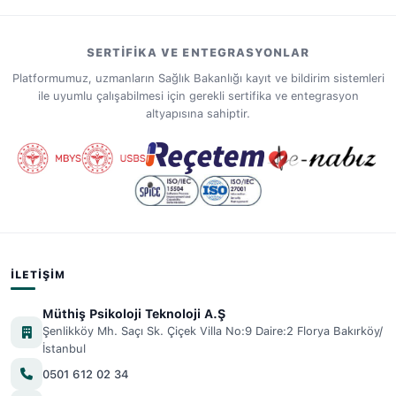
SERTIFIKA VE ENTEGRASYONLAR
Platformumuz, uzmanların Sağlık Bakanlığı kayıt ve bildirim sistemleri
ile uyumlu çalışabilmesi için gerekli sertifika ve entegrasyon
altyapısına sahiptir.
İLETIŞIM
Müthiş Psikoloji Teknoloji A.Ş
Şenlikköy Mh. Saçı Sk. Çiçek Villa No:9 Daire:2 Florya Bakırköy/
İstanbul
0501 612 02 34