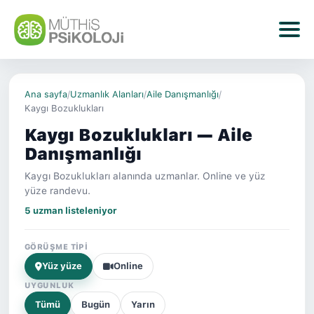
Ana sayfa
/
Uzmanlık Alanları
/
Aile Danışmanlığı
/
Kaygı Bozuklukları
Kaygı Bozuklukları — Aile
Danışmanlığı
Kaygı Bozuklukları alanında uzmanlar. Online ve yüz
yüze randevu.
5 uzman listeleniyor
GÖRÜŞME TIPI
Yüz yüze
Online
UYGUNLUK
Tümü
Bugün
Yarın