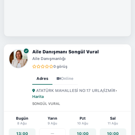
Aile Danışmanı Songül Vural
Aile Danışmanlığı
0 görüş
Adres
Online
ATATÜRK MAHALLESİ NO:17 URLA/İZMİR
•
Harita
SONGÜL VURAL
Bugün
Yarın
Pzt
Sal
8 Ağu
9 Ağu
10 Ağu
11 Ağu
—
13:00
10:00
10:00