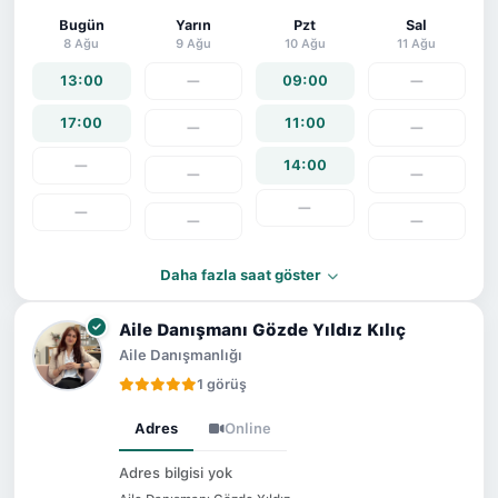
Bugün
Yarın
Pzt
Sal
8 Ağu
9 Ağu
10 Ağu
11 Ağu
13:00
—
09:00
—
17:00
11:00
—
—
—
14:00
—
—
—
—
—
—
Daha fazla saat göster
Aile Danışmanı Gözde Yıldız Kılıç
Aile Danışmanlığı
1 görüş
Adres
Online
Adres bilgisi yok