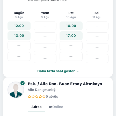
Aile Danışmanı Gözde Yıldız
Bugün
Yarın
Pzt
Sal
8 Ağu
9 Ağu
10 Ağu
11 Ağu
12:00
—
16:00
—
13:00
17:00
—
—
—
—
—
—
—
—
—
—
Daha fazla saat göster
Psk. / Aile Dan. Buse Ersoy Altınkaya
Aile Danışmanlığı
0 görüş
Adres
Online