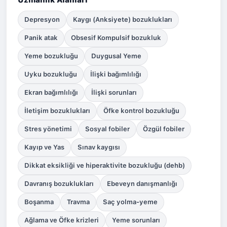
Depresyon
Kaygı (Anksiyete) bozuklukları
Panik atak
Obsesif Kompulsif bozukluk
Yeme bozukluğu
Duygusal Yeme
Uyku bozukluğu
İlişki bağımlılığı
Ekran bağımlılığı
İlişki sorunları
İletişim bozuklukları
Öfke kontrol bozukluğu
Stres yönetimi
Sosyal fobiler
Özgül fobiler
Kayıp ve Yas
Sınav kaygısı
Dikkat eksikliği ve hiperaktivite bozukluğu (dehb)
Davranış bozuklukları
Ebeveyn danışmanlığı
Boşanma
Travma
Saç yolma-yeme
Ağlama ve Öfke krizleri
Yeme sorunları