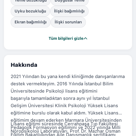
Yeme bozukluğu
Duygusal Yeme
Uyku bozukluğu
İlişki bağımlılığı
Ekran bağımlılığı
İlişki sorunları
Tüm bilgileri gizle
Hakkında
2021 Yılından bu yana kendi kliniğimde danışanlarıma
destek vermekteyim. 2016 Yılında İstanbul Bilim
Üniversitesinde Psikoloji lisans eğitimini
başarıyla tamamladıktan sonra aynı yıl İstanbul
Gelişim Üniversitesi Klinik Psikoloji Yüksek Lisans
eğitimine burslu olarak kabul aldım. Yüksek Lisans
eğitimim devam ederken Marmara Üniversitesinden
Lisans eğitimi süresinde Cerrahpaşa Tıp Fakültesi
Pedagojik Formasyon eğitimini ve 2022 yılında Milli
Nöropsikoloji Laboratuvarı, Prof. Dr. Mazhar Osman
Eğitim Bakanlığından Aile Danışmanlık sertifikamı