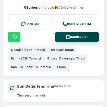
Şanlıurfa
1 Adres
5
(3 Değerlendirme)
Soru Sor
0501 612 02 34
Randevu Al
Çocuk / Ergen Terapisi
Bireysel Terapi
Evlilik / Çift Terapisi
Bilişsel Davranışçı Terapi
Kabul ve Kararlılık Terapisi
EMDR
Son Değerlendirme
04.09.2025
Tüm yorumları gör