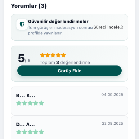
Terapi başta olmak üzere çeşitli workshop
Yorumlar (3)
etkinliklerine katıldım, Travma Sonrası Stres
Bozukluğu , Ölüm ve Yas ve Aile ve Çiftler üzerine
Güvenilir değerlendirmeler
çeşitli eğitimler aldım.
Süreci incele
Tüm görüşler moderasyon sonrası
profilde yayınlanır.
5
/ 5
Toplam
3
değerlendirme
Görüş Ekle
04.09.2025
B... K...
22.08.2025
D... A...