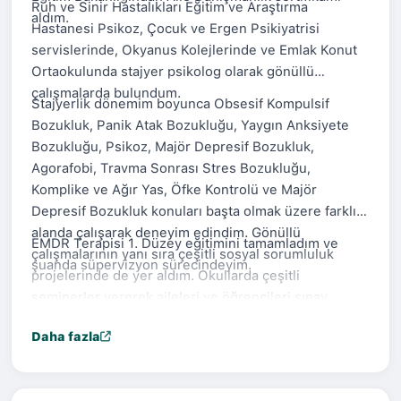
Ruh ve Sinir Hastalıkları Eğitim ve Araştırma
aldım.
Hastanesi Psikoz, Çocuk ve Ergen Psikiyatrisi
servislerinde, Okyanus Kolejlerinde ve Emlak Konut
Ortaokulunda stajyer psikolog olarak gönüllü
çalışmalarda bulundum.
Stajyerlik dönemim boyunca Obsesif Kompulsif
Bozukluk, Panik Atak Bozukluğu, Yaygın Anksiyete
Bozukluğu, Psikoz, Majör Depresif Bozukluk,
Agorafobi, Travma Sonrası Stres Bozukluğu,
Komplike ve Ağır Yas, Öfke Kontrolü ve Majör
Depresif Bozukluk konuları başta olmak üzere farklı
alanda çalışarak deneyim edindim. Gönüllü
EMDR Terapisi 1. Düzey eğitimini tamamladım ve
çalışmalarının yanı sıra çeşitli sosyal sorumluluk
şuanda süpervizyon sürecindeyim.
projelerinde de yer aldım. Okullarda çeşitli
seminerler vererek aileleri ve öğrencileri sınav
kaygısı ve süreciyle ilgili bilgilendirdim ve olumsuz
Daha fazla
düşüncelerin sınav motivasyonunun önüne
geçmemesinde öğrencilere yardımcı oldum.
Eğitim sürecim devam ederken Bilişsel Davranışçı