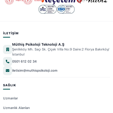
İLETIŞIM
Müthiş Psikoloji Teknoloji A.Ş
Şenlikköy Mh. Saçı Sk. Çiçek Villa No:9 Daire:2 Florya Bakırköy/
İstanbul
0501 612 02 34
iletisim@muthispsikoloji.com
SAĞLIK
Uzmanlar
Uzmanlık Alanları