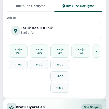
Online Görüşme
Yüz Yüze Görüşme
Adres
Faruk Cesur Klinik
Şanlıurfa
6 Ağu
7 Ağu
8 Ağu
9 Ağu
Per
Cum
Cmt
Paz
11:00
11:00
11:00
12:00
17:00
Profil Ziyaretleri
Son 30 gün