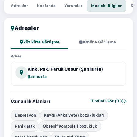
Adresler
Hakkında
Yorumlar
Mesleki Bilgiler
Sor
Adresler
Yüz Yüze Görüşme
Online Görüşme
Adres
Klnk. Psk. Faruk Cesur (Şanlıurfa)
Şanlıurfa
Uzmanlık Alanları
Tümünü Gör (33)
Depresyon
Kaygı (Anksiyete) bozuklukları
Panik atak
Obsesif Kompulsif bozukluk